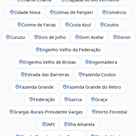
Cidade Nova
Colinas de Periperi
Comércio
Cosme de Farias
Costa Azul
Coutos
Curuzu
Dois de Julho
Dom Avelar
Doron
Engenho Velho da Federação
Engenho Velho de Brotas
Engomadeira
Estrada das Barreiras
Fazenda Coutos
Fazenda Grande
Fazenda Grande do Retiro
Federação
Garcia
Graça
Granjas Rurais Presidente Vargas
Horto Florestal
IAPI
Ilha Amarela