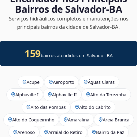
Bairros de Salvador‑BA
Serviços hidráulicos completos e manutenções nos
principais bairros da cidade de Salvador‑BA.
159
bairros atendidos em Salvador-BA
Acupe
Aeroporto
Águas Claras
Alphaville I
Alphaville II
Alto da Terezinha
Alto das Pombas
Alto do Cabrito
Alto do Coqueirinho
Amaralina
Areia Branca
Arenoso
Arraial do Retiro
Bairro da Paz