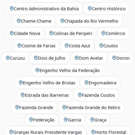
Centro Administrativo da Bahia
Centro Histórico
Chame-Chame
Chapada do Rio Vermelho
Cidade Nova
Colinas de Periperi
Comércio
Cosme de Farias
Costa Azul
Coutos
Curuzu
Dois de Julho
Dom Avelar
Doron
Engenho Velho da Federação
Engenho Velho de Brotas
Engomadeira
Estrada das Barreiras
Fazenda Coutos
Fazenda Grande
Fazenda Grande do Retiro
Federação
Garcia
Graça
Granjas Rurais Presidente Vargas
Horto Florestal