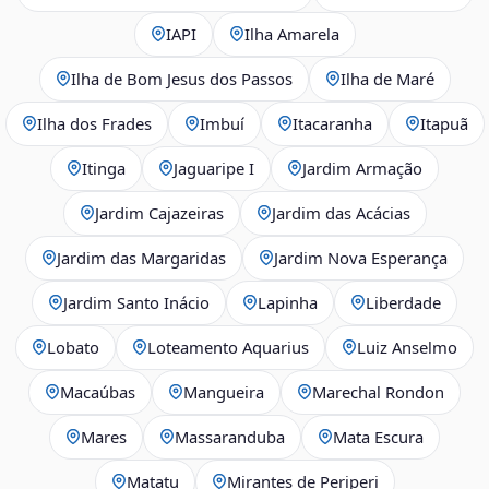
IAPI
Ilha Amarela
Ilha de Bom Jesus dos Passos
Ilha de Maré
Ilha dos Frades
Imbuí
Itacaranha
Itapuã
Itinga
Jaguaripe I
Jardim Armação
Jardim Cajazeiras
Jardim das Acácias
Jardim das Margaridas
Jardim Nova Esperança
Jardim Santo Inácio
Lapinha
Liberdade
Lobato
Loteamento Aquarius
Luiz Anselmo
Macaúbas
Mangueira
Marechal Rondon
Mares
Massaranduba
Mata Escura
Matatu
Mirantes de Periperi