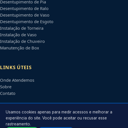
Desentupimento de Pia
Desentupimento de Ralo
Desentupimento de Vaso
Desentupimento de Esgoto
Instalação de Torneira
Instalação de Vaso
Instalação de Chuveiro
Manutenção de Box
LINKS ÚTEIS
Onde Atendemos
Sobre
Contato
CONTATO
Usamos cookies apenas para medir acessos e melhorar a
experiência do site. Você pode aceitar ou recusar esse
rastreamento.
Atendimento em
Salvador
-
BA
e regiões parceiras