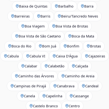
Baixa de Quintas
Barbalho
Barra
Barreiras
Barris
Beiru/Tancredo Neves
Boa Viagem
Boa Vista de Brotas
Boa Vista de São Caetano
Boca da Mata
Boca do Rio
Bom Juá
Bonfim
Brotas
Cabula
Cabula VI
Caixa D’Água
Cajazeiras
Calabar
Calabetão
Calçada
Caminho das Árvores
Caminho de Areia
Campinas de Pirajá
Canabrava
Candeal
Canela
Capelinha
Cassange
Castelo Branco
Centro