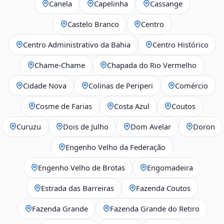
Canela
Capelinha
Cassange
Castelo Branco
Centro
Centro Administrativo da Bahia
Centro Histórico
Chame-Chame
Chapada do Rio Vermelho
Cidade Nova
Colinas de Periperi
Comércio
Cosme de Farias
Costa Azul
Coutos
Curuzu
Dois de Julho
Dom Avelar
Doron
Engenho Velho da Federação
Engenho Velho de Brotas
Engomadeira
Estrada das Barreiras
Fazenda Coutos
Fazenda Grande
Fazenda Grande do Retiro