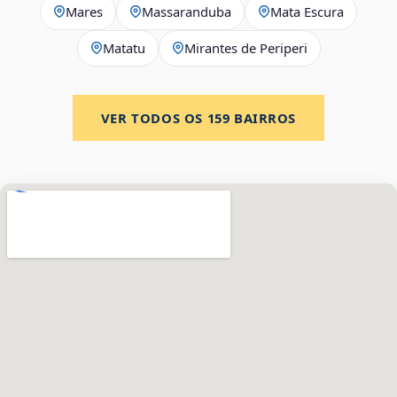
Mares
Massaranduba
Mata Escura
Matatu
Mirantes de Periperi
VER TODOS OS
159
BAIRROS