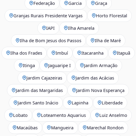
Federação
Garcia
Graça
Granjas Rurais Presidente Vargas
Horto Florestal
IAPI
Ilha Amarela
Ilha de Bom Jesus dos Passos
Ilha de Maré
Ilha dos Frades
Imbuí
Itacaranha
Itapuã
Itinga
Jaguaripe I
Jardim Armação
Jardim Cajazeiras
Jardim das Acácias
Jardim das Margaridas
Jardim Nova Esperança
Jardim Santo Inácio
Lapinha
Liberdade
Lobato
Loteamento Aquarius
Luiz Anselmo
Macaúbas
Mangueira
Marechal Rondon