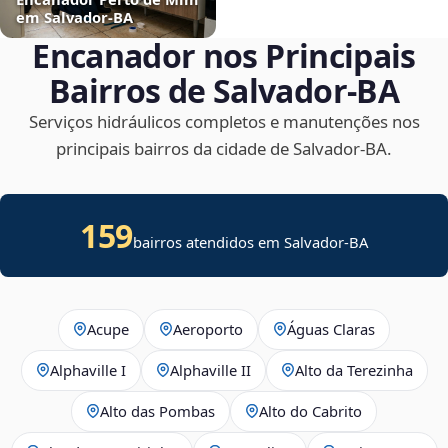
em Salvador‑BA
Encanador nos Principais
Bairros de Salvador‑BA
Serviços hidráulicos completos e manutenções nos
principais bairros da cidade de Salvador‑BA.
159
bairros atendidos em Salvador-BA
Acupe
Aeroporto
Águas Claras
Alphaville I
Alphaville II
Alto da Terezinha
Alto das Pombas
Alto do Cabrito