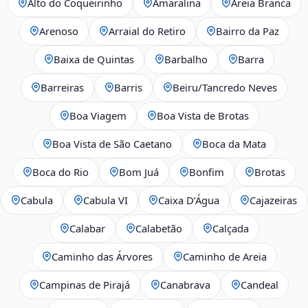
Alto do Coqueirinho
Amaralina
Areia Branca
Arenoso
Arraial do Retiro
Bairro da Paz
Baixa de Quintas
Barbalho
Barra
Barreiras
Barris
Beiru/Tancredo Neves
Boa Viagem
Boa Vista de Brotas
Boa Vista de São Caetano
Boca da Mata
Boca do Rio
Bom Juá
Bonfim
Brotas
Cabula
Cabula VI
Caixa D’Água
Cajazeiras
Calabar
Calabetão
Calçada
Caminho das Árvores
Caminho de Areia
Campinas de Pirajá
Canabrava
Candeal