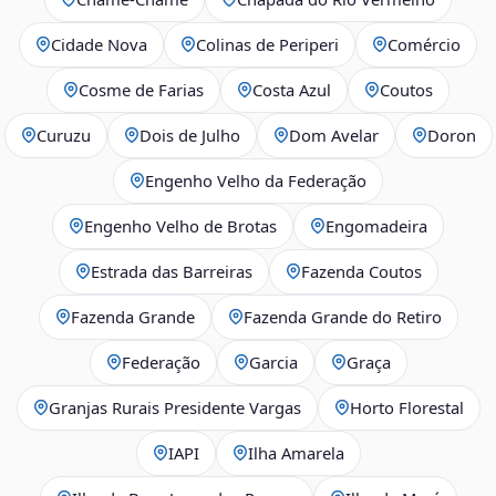
Cidade Nova
Colinas de Periperi
Comércio
Cosme de Farias
Costa Azul
Coutos
Curuzu
Dois de Julho
Dom Avelar
Doron
Engenho Velho da Federação
Engenho Velho de Brotas
Engomadeira
Estrada das Barreiras
Fazenda Coutos
Fazenda Grande
Fazenda Grande do Retiro
Federação
Garcia
Graça
Granjas Rurais Presidente Vargas
Horto Florestal
IAPI
Ilha Amarela