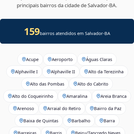
principais bairros da cidade de Salvador‑BA.
159
bairros atendidos em Salvador-BA
Acupe
Aeroporto
Águas Claras
Alphaville I
Alphaville II
Alto da Terezinha
Alto das Pombas
Alto do Cabrito
Alto do Coqueirinho
Amaralina
Areia Branca
Arenoso
Arraial do Retiro
Bairro da Paz
Baixa de Quintas
Barbalho
Barra
Barreiras
Barris
Beiru/Tancredo Neves