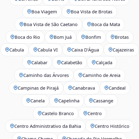
Boa Viagem
Boa Vista de Brotas
Boa Vista de São Caetano
Boca da Mata
Boca do Rio
Bom Juá
Bonfim
Brotas
Cabula
Cabula VI
Caixa D’Água
Cajazeiras
Calabar
Calabetão
Calçada
Caminho das Árvores
Caminho de Areia
Campinas de Pirajá
Canabrava
Candeal
Canela
Capelinha
Cassange
Castelo Branco
Centro
Centro Administrativo da Bahia
Centro Histórico
Chame-Chame
Chapada do Rio Vermelho