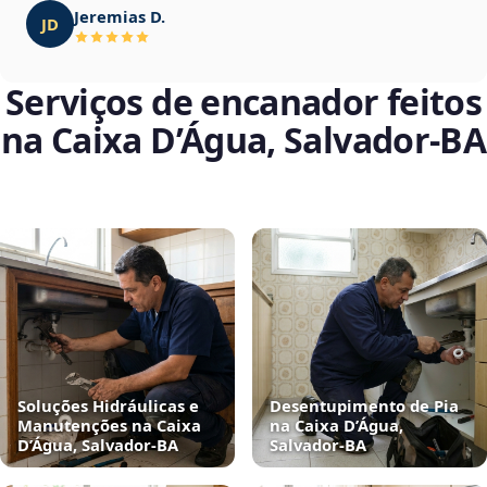
Jeremias D.
JD
Serviços de encanador feitos
na Caixa D’Água, Salvador‑BA
Soluções Hidráulicas e
Desentupimento de Pia
Manutenções na Caixa
na Caixa D’Água,
D’Água, Salvador‑BA
Salvador‑BA