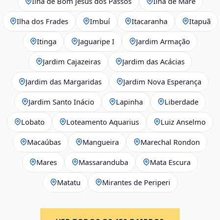
Ilha de Bom Jesus dos Passos
Ilha de Maré
Ilha dos Frades
Imbuí
Itacaranha
Itapuã
Itinga
Jaguaripe I
Jardim Armação
Jardim Cajazeiras
Jardim das Acácias
Jardim das Margaridas
Jardim Nova Esperança
Jardim Santo Inácio
Lapinha
Liberdade
Lobato
Loteamento Aquarius
Luiz Anselmo
Macaúbas
Mangueira
Marechal Rondon
Mares
Massaranduba
Mata Escura
Matatu
Mirantes de Periperi