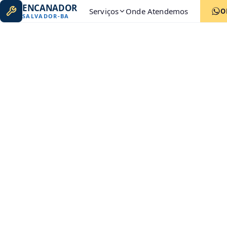
ENCANADOR
Serviços
Onde Atendemos
O
SALVADOR
-
BA