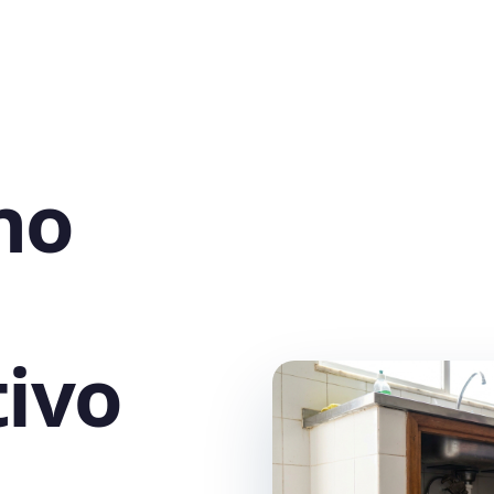
no
ivo