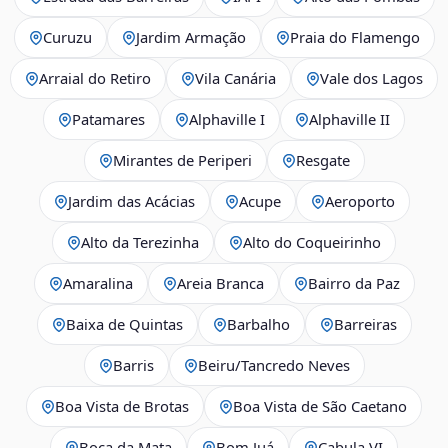
Curuzu
Jardim Armação
Praia do Flamengo
Arraial do Retiro
Vila Canária
Vale dos Lagos
Patamares
Alphaville I
Alphaville II
Mirantes de Periperi
Resgate
Jardim das Acácias
Acupe
Aeroporto
Alto da Terezinha
Alto do Coqueirinho
Amaralina
Areia Branca
Bairro da Paz
Baixa de Quintas
Barbalho
Barreiras
Barris
Beiru/Tancredo Neves
Boa Vista de Brotas
Boa Vista de São Caetano
Boca da Mata
Bom Juá
Cabula VI