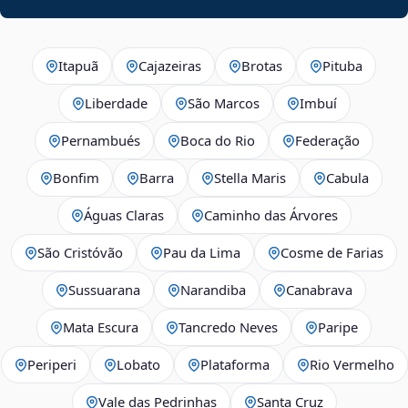
Itapuã
Cajazeiras
Brotas
Pituba
Liberdade
São Marcos
Imbuí
Pernambués
Boca do Rio
Federação
Bonfim
Barra
Stella Maris
Cabula
Águas Claras
Caminho das Árvores
São Cristóvão
Pau da Lima
Cosme de Farias
Sussuarana
Narandiba
Canabrava
Mata Escura
Tancredo Neves
Paripe
Periperi
Lobato
Plataforma
Rio Vermelho
Vale das Pedrinhas
Santa Cruz