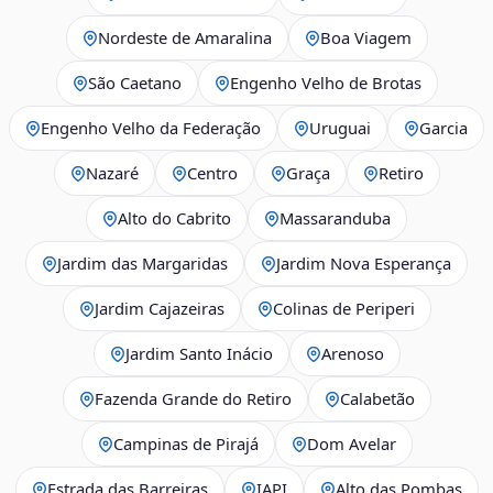
Nordeste de Amaralina
Boa Viagem
São Caetano
Engenho Velho de Brotas
Engenho Velho da Federação
Uruguai
Garcia
Nazaré
Centro
Graça
Retiro
Alto do Cabrito
Massaranduba
Jardim das Margaridas
Jardim Nova Esperança
Jardim Cajazeiras
Colinas de Periperi
Jardim Santo Inácio
Arenoso
Fazenda Grande do Retiro
Calabetão
Campinas de Pirajá
Dom Avelar
Estrada das Barreiras
IAPI
Alto das Pombas