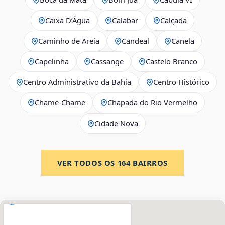
Caixa D’Água
Calabar
Calçada
Caminho de Areia
Candeal
Canela
Capelinha
Cassange
Castelo Branco
Centro Administrativo da Bahia
Centro Histórico
Chame-Chame
Chapada do Rio Vermelho
Cidade Nova
VER TODOS OS
164
BAIRROS