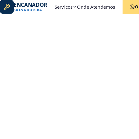
ENCANADOR
Serviços
Onde Atendemos
O
SALVADOR
-
BA