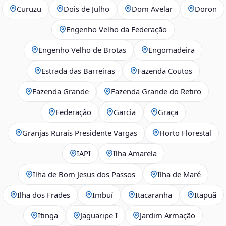
Curuzu
Dois de Julho
Dom Avelar
Doron
Engenho Velho da Federação
Engenho Velho de Brotas
Engomadeira
Estrada das Barreiras
Fazenda Coutos
Fazenda Grande
Fazenda Grande do Retiro
Federação
Garcia
Graça
Granjas Rurais Presidente Vargas
Horto Florestal
IAPI
Ilha Amarela
Ilha de Bom Jesus dos Passos
Ilha de Maré
Ilha dos Frades
Imbuí
Itacaranha
Itapuã
Itinga
Jaguaripe I
Jardim Armação