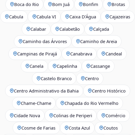
Boca do Rio
Bom Juá
Bonfim
Brotas
Cabula
Cabula VI
Caixa D’Água
Cajazeiras
Calabar
Calabetão
Calçada
Caminho das Árvores
Caminho de Areia
Campinas de Pirajá
Canabrava
Candeal
Canela
Capelinha
Cassange
Castelo Branco
Centro
Centro Administrativo da Bahia
Centro Histórico
Chame-Chame
Chapada do Rio Vermelho
Cidade Nova
Colinas de Periperi
Comércio
Cosme de Farias
Costa Azul
Coutos