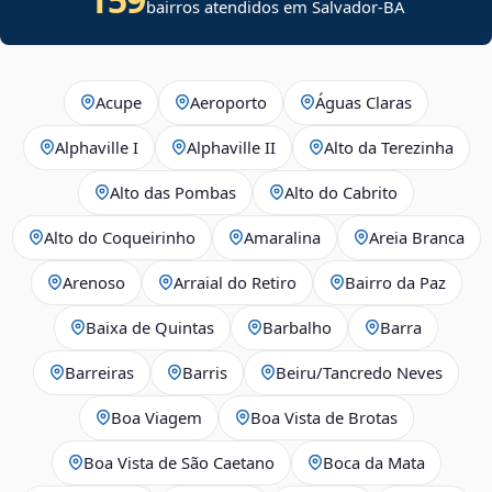
bairros atendidos em Salvador-BA
Acupe
Aeroporto
Águas Claras
Alphaville I
Alphaville II
Alto da Terezinha
Alto das Pombas
Alto do Cabrito
Alto do Coqueirinho
Amaralina
Areia Branca
Arenoso
Arraial do Retiro
Bairro da Paz
Baixa de Quintas
Barbalho
Barra
Barreiras
Barris
Beiru/Tancredo Neves
Boa Viagem
Boa Vista de Brotas
Boa Vista de São Caetano
Boca da Mata