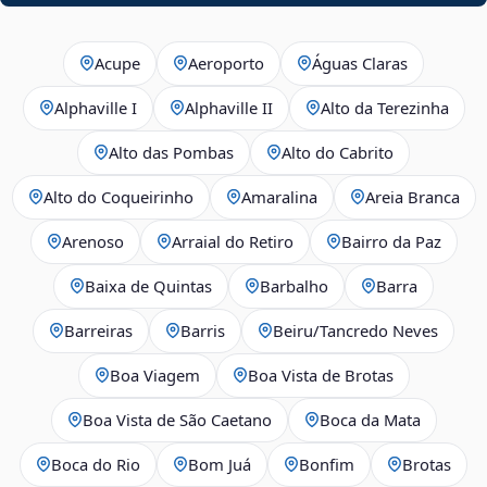
Acupe
Aeroporto
Águas Claras
Alphaville I
Alphaville II
Alto da Terezinha
Alto das Pombas
Alto do Cabrito
Alto do Coqueirinho
Amaralina
Areia Branca
Arenoso
Arraial do Retiro
Bairro da Paz
Baixa de Quintas
Barbalho
Barra
Barreiras
Barris
Beiru/Tancredo Neves
Boa Viagem
Boa Vista de Brotas
Boa Vista de São Caetano
Boca da Mata
Boca do Rio
Bom Juá
Bonfim
Brotas