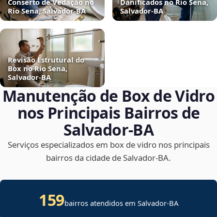
Conserto de Vedação no
Danificados no Rio Sena,
Rio Sena, Salvador‑BA
Salvador‑BA
Revisão Estrutural do
Box no Rio Sena,
Salvador‑BA
Manutenção de Box de Vidro
nos Principais Bairros de
Salvador‑BA
Serviços especializados em box de vidro nos principais
bairros da cidade de Salvador‑BA.
159
bairros atendidos em Salvador-BA