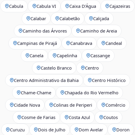
Cabula
Cabula VI
Caixa D’Água
Cajazeiras
Calabar
Calabetão
Calçada
Caminho das Árvores
Caminho de Areia
Campinas de Pirajá
Canabrava
Candeal
Canela
Capelinha
Cassange
Castelo Branco
Centro
Centro Administrativo da Bahia
Centro Histórico
Chame-Chame
Chapada do Rio Vermelho
Cidade Nova
Colinas de Periperi
Comércio
Cosme de Farias
Costa Azul
Coutos
Curuzu
Dois de Julho
Dom Avelar
Doron