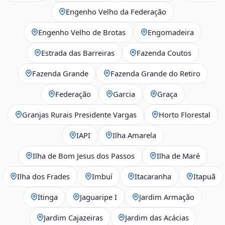
Engenho Velho da Federação
Engenho Velho de Brotas
Engomadeira
Estrada das Barreiras
Fazenda Coutos
Fazenda Grande
Fazenda Grande do Retiro
Federação
Garcia
Graça
Granjas Rurais Presidente Vargas
Horto Florestal
IAPI
Ilha Amarela
Ilha de Bom Jesus dos Passos
Ilha de Maré
Ilha dos Frades
Imbuí
Itacaranha
Itapuã
Itinga
Jaguaripe I
Jardim Armação
Jardim Cajazeiras
Jardim das Acácias