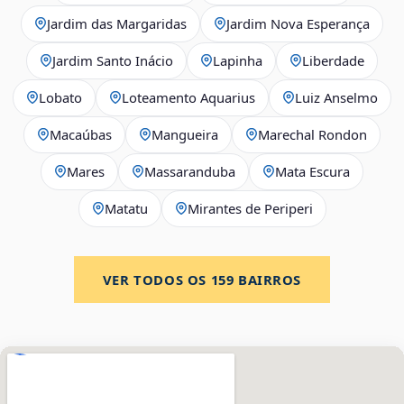
Jardim das Margaridas
Jardim Nova Esperança
Jardim Santo Inácio
Lapinha
Liberdade
Lobato
Loteamento Aquarius
Luiz Anselmo
Macaúbas
Mangueira
Marechal Rondon
Mares
Massaranduba
Mata Escura
Matatu
Mirantes de Periperi
VER TODOS OS
159
BAIRROS