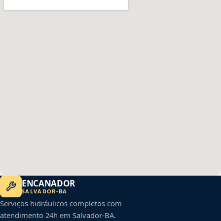
ENCANADOR
SALVADOR
-
BA
Serviços hidráulicos completos com
atendimento 24h em
Salvador
-
BA
.