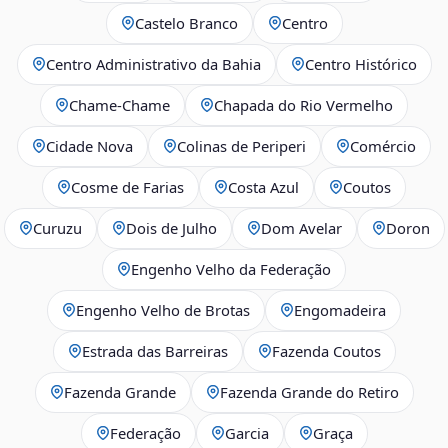
Castelo Branco
Centro
Centro Administrativo da Bahia
Centro Histórico
Chame-Chame
Chapada do Rio Vermelho
Cidade Nova
Colinas de Periperi
Comércio
Cosme de Farias
Costa Azul
Coutos
Curuzu
Dois de Julho
Dom Avelar
Doron
Engenho Velho da Federação
Engenho Velho de Brotas
Engomadeira
Estrada das Barreiras
Fazenda Coutos
Fazenda Grande
Fazenda Grande do Retiro
Federação
Garcia
Graça