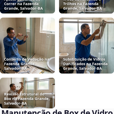
Correr na Fazenda
Trilhos na Fazenda
Grande, Salvador‑BA
Grande, Salvador‑BA
Conserto de Vedação na
Substituição de Vidros
Fazenda Grande,
Danificados na Fazenda
Salvador‑BA
Grande, Salvador‑BA
Revisão Estrutural do
Box na Fazenda Grande,
Salvador‑BA
Manutenção de Box de Vidro