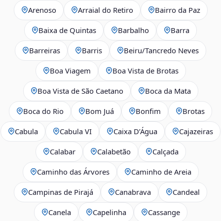
Arenoso
Arraial do Retiro
Bairro da Paz
Baixa de Quintas
Barbalho
Barra
Barreiras
Barris
Beiru/Tancredo Neves
Boa Viagem
Boa Vista de Brotas
Boa Vista de São Caetano
Boca da Mata
Boca do Rio
Bom Juá
Bonfim
Brotas
Cabula
Cabula VI
Caixa D’Água
Cajazeiras
Calabar
Calabetão
Calçada
Caminho das Árvores
Caminho de Areia
Campinas de Pirajá
Canabrava
Candeal
Canela
Capelinha
Cassange