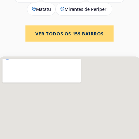
Matatu
Mirantes de Periperi
VER TODOS OS
159
BAIRROS