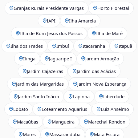
Granjas Rurais Presidente Vargas
Horto Florestal
IAPI
Ilha Amarela
Ilha de Bom Jesus dos Passos
Ilha de Maré
Ilha dos Frades
Imbuí
Itacaranha
Itapuã
Itinga
Jaguaripe I
Jardim Armação
Jardim Cajazeiras
Jardim das Acácias
Jardim das Margaridas
Jardim Nova Esperança
Jardim Santo Inácio
Lapinha
Liberdade
Lobato
Loteamento Aquarius
Luiz Anselmo
Macaúbas
Mangueira
Marechal Rondon
Mares
Massaranduba
Mata Escura