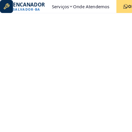
ENCANADOR
Serviços
Onde Atendemos
O
SALVADOR
-
BA