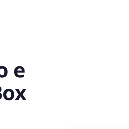
o e
Box