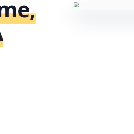
me,
A