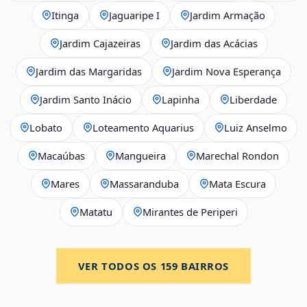
Itinga
Jaguaripe I
Jardim Armação
Jardim Cajazeiras
Jardim das Acácias
Jardim das Margaridas
Jardim Nova Esperança
Jardim Santo Inácio
Lapinha
Liberdade
Lobato
Loteamento Aquarius
Luiz Anselmo
Macaúbas
Mangueira
Marechal Rondon
Mares
Massaranduba
Mata Escura
Matatu
Mirantes de Periperi
VER TODOS OS
159
BAIRROS