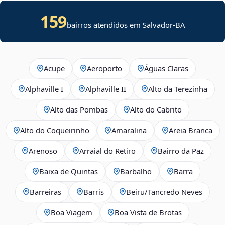
159
bairros atendidos em Salvador-BA
Acupe
Aeroporto
Águas Claras
Alphaville I
Alphaville II
Alto da Terezinha
Alto das Pombas
Alto do Cabrito
Alto do Coqueirinho
Amaralina
Areia Branca
Arenoso
Arraial do Retiro
Bairro da Paz
Baixa de Quintas
Barbalho
Barra
Barreiras
Barris
Beiru/Tancredo Neves
Boa Viagem
Boa Vista de Brotas