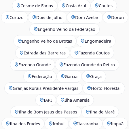
Cosme de Farias
Costa Azul
Coutos
Curuzu
Dois de Julho
Dom Avelar
Doron
Engenho Velho da Federação
Engenho Velho de Brotas
Engomadeira
Estrada das Barreiras
Fazenda Coutos
Fazenda Grande
Fazenda Grande do Retiro
Federação
Garcia
Graça
Granjas Rurais Presidente Vargas
Horto Florestal
IAPI
Ilha Amarela
Ilha de Bom Jesus dos Passos
Ilha de Maré
Ilha dos Frades
Imbuí
Itacaranha
Itapuã