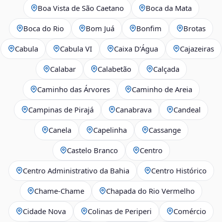
Boa Vista de São Caetano
Boca da Mata
Boca do Rio
Bom Juá
Bonfim
Brotas
Cabula
Cabula VI
Caixa D’Água
Cajazeiras
Calabar
Calabetão
Calçada
Caminho das Árvores
Caminho de Areia
Campinas de Pirajá
Canabrava
Candeal
Canela
Capelinha
Cassange
Castelo Branco
Centro
Centro Administrativo da Bahia
Centro Histórico
Chame-Chame
Chapada do Rio Vermelho
Cidade Nova
Colinas de Periperi
Comércio