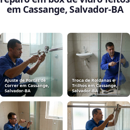
em Cassange, Salvador‑BA
Ajuste de Portas de
Troca de Roldanas e
Correr em Cassange,
Trilhos em Cassange,
Salvador‑BA
Salvador‑BA