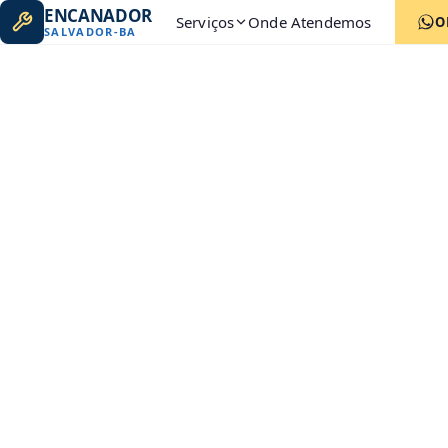
ENCANADOR
Serviços
Onde Atendemos
O
SALVADOR
-
BA