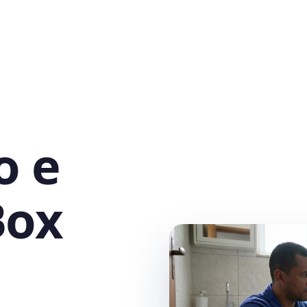
o e
Box