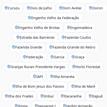
Curuzu
Dois de Julho
Dom Avelar
Doron
Engenho Velho da Federação
Engenho Velho de Brotas
Engomadeira
Estrada das Barreiras
Fazenda Coutos
Fazenda Grande
Fazenda Grande do Retiro
Federação
Garcia
Graça
Granjas Rurais Presidente Vargas
Horto Florestal
IAPI
Ilha Amarela
Ilha de Bom Jesus dos Passos
Ilha de Maré
Ilha dos Frades
Imbuí
Itacaranha
Itapuã
Itinga
Jaguaripe I
Jardim Armação