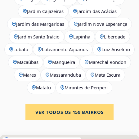
Jardim Cajazeiras
Jardim das Acácias
Jardim das Margaridas
Jardim Nova Esperança
Jardim Santo Inácio
Lapinha
Liberdade
Lobato
Loteamento Aquarius
Luiz Anselmo
Macaúbas
Mangueira
Marechal Rondon
Mares
Massaranduba
Mata Escura
Matatu
Mirantes de Periperi
VER TODOS OS
159
BAIRROS