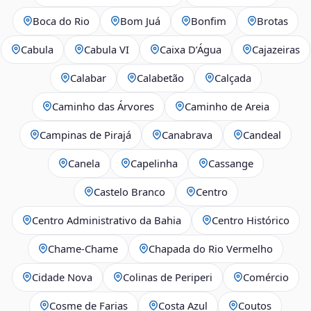
Boca do Rio
Bom Juá
Bonfim
Brotas
Cabula
Cabula VI
Caixa D’Água
Cajazeiras
Calabar
Calabetão
Calçada
Caminho das Árvores
Caminho de Areia
Campinas de Pirajá
Canabrava
Candeal
Canela
Capelinha
Cassange
Castelo Branco
Centro
Centro Administrativo da Bahia
Centro Histórico
Chame-Chame
Chapada do Rio Vermelho
Cidade Nova
Colinas de Periperi
Comércio
Cosme de Farias
Costa Azul
Coutos