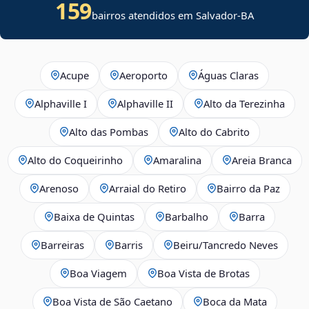
159
bairros atendidos em Salvador-BA
Acupe
Aeroporto
Águas Claras
Alphaville I
Alphaville II
Alto da Terezinha
Alto das Pombas
Alto do Cabrito
Alto do Coqueirinho
Amaralina
Areia Branca
Arenoso
Arraial do Retiro
Bairro da Paz
Baixa de Quintas
Barbalho
Barra
Barreiras
Barris
Beiru/Tancredo Neves
Boa Viagem
Boa Vista de Brotas
Boa Vista de São Caetano
Boca da Mata