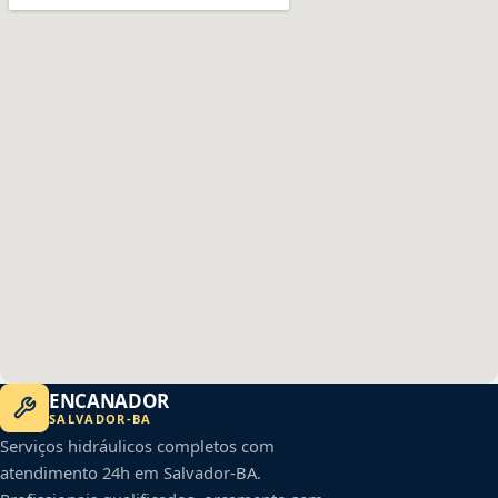
ENCANADOR
SALVADOR
-
BA
Serviços hidráulicos completos com
atendimento 24h em
Salvador
-
BA
.