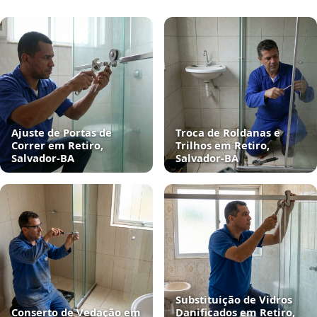
Ajuste de Portas de
Troca de Roldanas e
Correr em Retiro,
Trilhos em Retiro,
Salvador‑BA
Salvador‑BA
Substituição de Vidros
Conserto de Vedação em
Danificados em Retiro,