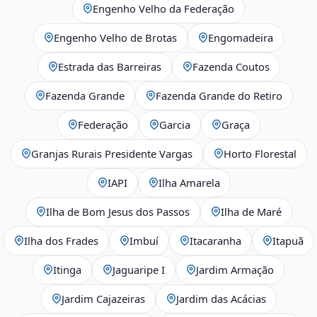
Engenho Velho da Federação
Engenho Velho de Brotas
Engomadeira
Estrada das Barreiras
Fazenda Coutos
Fazenda Grande
Fazenda Grande do Retiro
Federação
Garcia
Graça
Granjas Rurais Presidente Vargas
Horto Florestal
IAPI
Ilha Amarela
Ilha de Bom Jesus dos Passos
Ilha de Maré
Ilha dos Frades
Imbuí
Itacaranha
Itapuã
Itinga
Jaguaripe I
Jardim Armação
Jardim Cajazeiras
Jardim das Acácias