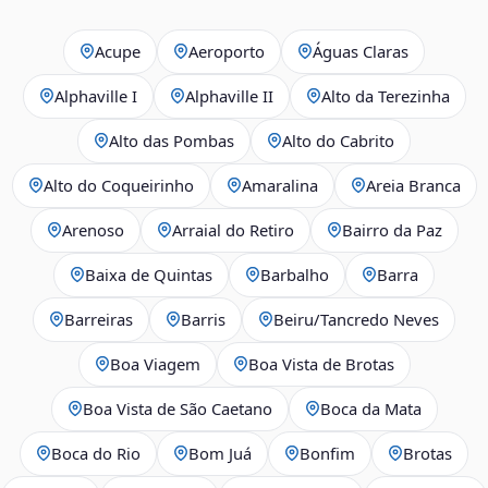
Acupe
Aeroporto
Águas Claras
Alphaville I
Alphaville II
Alto da Terezinha
Alto das Pombas
Alto do Cabrito
Alto do Coqueirinho
Amaralina
Areia Branca
Arenoso
Arraial do Retiro
Bairro da Paz
Baixa de Quintas
Barbalho
Barra
Barreiras
Barris
Beiru/Tancredo Neves
Boa Viagem
Boa Vista de Brotas
Boa Vista de São Caetano
Boca da Mata
Boca do Rio
Bom Juá
Bonfim
Brotas