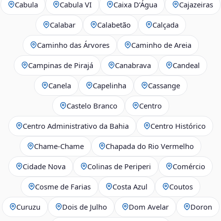
Cabula
Cabula VI
Caixa D’Água
Cajazeiras
Calabar
Calabetão
Calçada
Caminho das Árvores
Caminho de Areia
Campinas de Pirajá
Canabrava
Candeal
Canela
Capelinha
Cassange
Castelo Branco
Centro
Centro Administrativo da Bahia
Centro Histórico
Chame-Chame
Chapada do Rio Vermelho
Cidade Nova
Colinas de Periperi
Comércio
Cosme de Farias
Costa Azul
Coutos
Curuzu
Dois de Julho
Dom Avelar
Doron