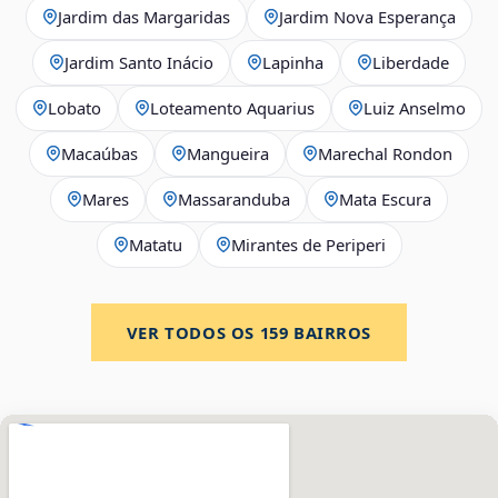
Jardim das Margaridas
Jardim Nova Esperança
Jardim Santo Inácio
Lapinha
Liberdade
Lobato
Loteamento Aquarius
Luiz Anselmo
Macaúbas
Mangueira
Marechal Rondon
Mares
Massaranduba
Mata Escura
Matatu
Mirantes de Periperi
VER TODOS OS
159
BAIRROS