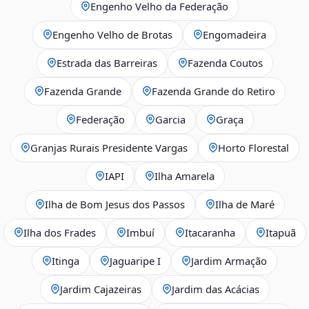
Engenho Velho da Federação
Engenho Velho de Brotas
Engomadeira
Estrada das Barreiras
Fazenda Coutos
Fazenda Grande
Fazenda Grande do Retiro
Federação
Garcia
Graça
Granjas Rurais Presidente Vargas
Horto Florestal
IAPI
Ilha Amarela
Ilha de Bom Jesus dos Passos
Ilha de Maré
Ilha dos Frades
Imbuí
Itacaranha
Itapuã
Itinga
Jaguaripe I
Jardim Armação
Jardim Cajazeiras
Jardim das Acácias