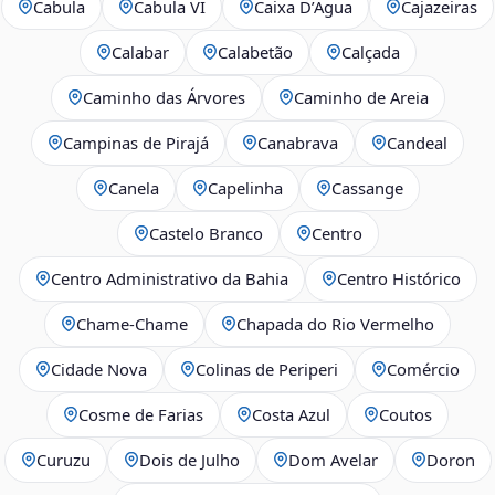
Cabula
Cabula VI
Caixa D’Água
Cajazeiras
Calabar
Calabetão
Calçada
Caminho das Árvores
Caminho de Areia
Campinas de Pirajá
Canabrava
Candeal
Canela
Capelinha
Cassange
Castelo Branco
Centro
Centro Administrativo da Bahia
Centro Histórico
Chame-Chame
Chapada do Rio Vermelho
Cidade Nova
Colinas de Periperi
Comércio
Cosme de Farias
Costa Azul
Coutos
Curuzu
Dois de Julho
Dom Avelar
Doron