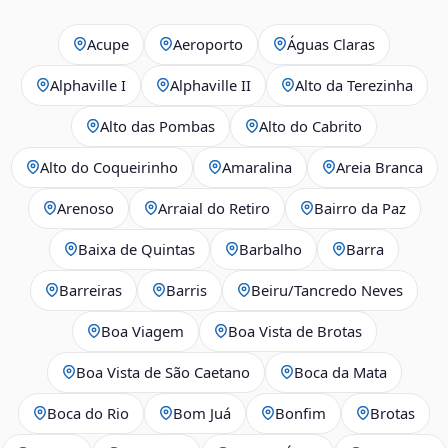
Acupe
Aeroporto
Águas Claras
Alphaville I
Alphaville II
Alto da Terezinha
Alto das Pombas
Alto do Cabrito
Alto do Coqueirinho
Amaralina
Areia Branca
Arenoso
Arraial do Retiro
Bairro da Paz
Baixa de Quintas
Barbalho
Barra
Barreiras
Barris
Beiru/Tancredo Neves
Boa Viagem
Boa Vista de Brotas
Boa Vista de São Caetano
Boca da Mata
Boca do Rio
Bom Juá
Bonfim
Brotas