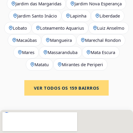
Jardim das Margaridas
Jardim Nova Esperança
Jardim Santo Inácio
Lapinha
Liberdade
Lobato
Loteamento Aquarius
Luiz Anselmo
Macaúbas
Mangueira
Marechal Rondon
Mares
Massaranduba
Mata Escura
Matatu
Mirantes de Periperi
VER TODOS OS
159
BAIRROS