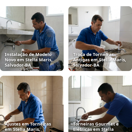
Instalação de Modelo
Troca de Torneiras
Novo em Stella Maris,
Antigas em Stella Maris,
Salvador‑BA
Salvador‑BA
Ajustes em Torneiras
Torneiras Gourmet e
em Stella Maris,
Elétricas em Stella