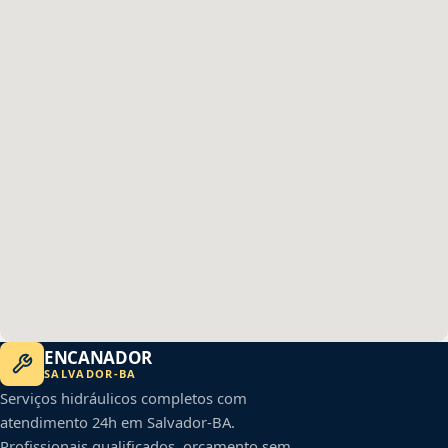
ENCANADOR
SALVADOR
-
BA
Serviços hidráulicos completos com
atendimento 24h em
Salvador
-
BA
.
Profissionais qualificados, orçamento sem