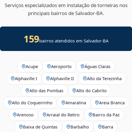
Serviços especializados em instalação de torneiras nos
principais bairros de Salvador‑BA.
159
bairros atendidos em Salvador-BA
Acupe
Aeroporto
Águas Claras
Alphaville I
Alphaville II
Alto da Terezinha
Alto das Pombas
Alto do Cabrito
Alto do Coqueirinho
Amaralina
Areia Branca
Arenoso
Arraial do Retiro
Bairro da Paz
Baixa de Quintas
Barbalho
Barra