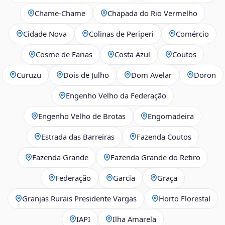
Chame-Chame
Chapada do Rio Vermelho
Cidade Nova
Colinas de Periperi
Comércio
Cosme de Farias
Costa Azul
Coutos
Curuzu
Dois de Julho
Dom Avelar
Doron
Engenho Velho da Federação
Engenho Velho de Brotas
Engomadeira
Estrada das Barreiras
Fazenda Coutos
Fazenda Grande
Fazenda Grande do Retiro
Federação
Garcia
Graça
Granjas Rurais Presidente Vargas
Horto Florestal
IAPI
Ilha Amarela