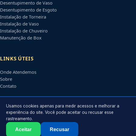
Desentupimento de Vaso
Desentupimento de Esgoto
Instalação de Torneira
Instalação de Vaso
Instalação de Chuveiro
Manutenção de Box
LINKS ÚTEIS
Onde Atendemos
Sobre
Contato
CONTATO
Usamos cookies apenas para medir acessos e melhorar a
experiência do site. Você pode aceitar ou recusar esse
rastreamento.
Atendimento em
Salvador
-
BA
e regiões parceiras
contato@encanadoremsalvador.com.br
Aceitar
Recusar
©
2026
Encanador em
Salvador
-
BA
. Todos os direitos reservados.