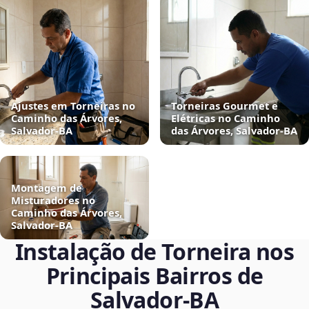
Ajustes em Torneiras no
Torneiras Gourmet e
Caminho das Árvores,
Elétricas no Caminho
Salvador‑BA
das Árvores, Salvador‑BA
Montagem de
Misturadores no
Caminho das Árvores,
Salvador‑BA
Instalação de Torneira nos
Principais Bairros de
Salvador‑BA