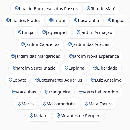
Ilha de Bom Jesus dos Passos
Ilha de Maré
Ilha dos Frades
Imbuí
Itacaranha
Itapuã
Itinga
Jaguaripe I
Jardim Armação
Jardim Cajazeiras
Jardim das Acácias
Jardim das Margaridas
Jardim Nova Esperança
Jardim Santo Inácio
Lapinha
Liberdade
Lobato
Loteamento Aquarius
Luiz Anselmo
Macaúbas
Mangueira
Marechal Rondon
Mares
Massaranduba
Mata Escura
Matatu
Mirantes de Periperi