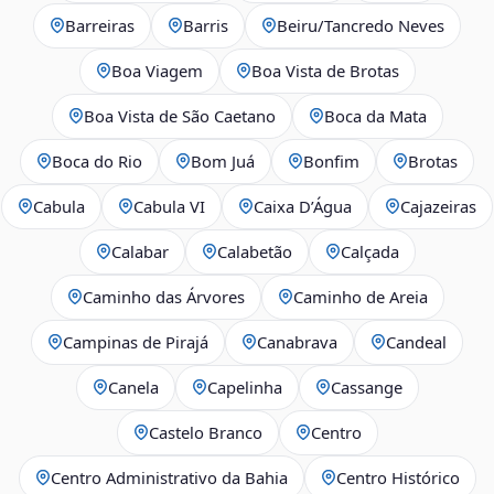
Barreiras
Barris
Beiru/Tancredo Neves
Boa Viagem
Boa Vista de Brotas
Boa Vista de São Caetano
Boca da Mata
Boca do Rio
Bom Juá
Bonfim
Brotas
Cabula
Cabula VI
Caixa D’Água
Cajazeiras
Calabar
Calabetão
Calçada
Caminho das Árvores
Caminho de Areia
Campinas de Pirajá
Canabrava
Candeal
Canela
Capelinha
Cassange
Castelo Branco
Centro
Centro Administrativo da Bahia
Centro Histórico