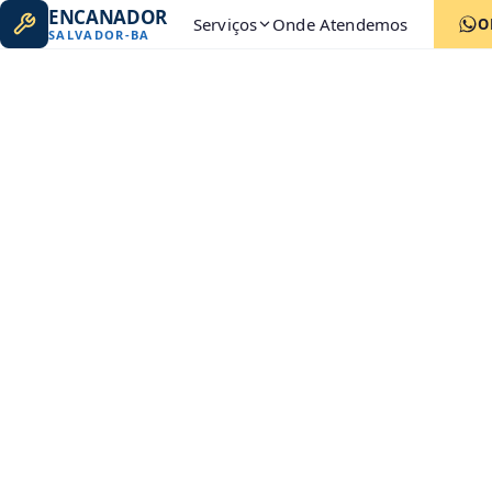
ENCANADOR
Serviços
Onde Atendemos
O
SALVADOR
-
BA