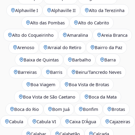
Alphaville I
Alphaville II
Alto da Terezinha
Alto das Pombas
Alto do Cabrito
Alto do Coqueirinho
Amaralina
Areia Branca
Arenoso
Arraial do Retiro
Bairro da Paz
Baixa de Quintas
Barbalho
Barra
Barreiras
Barris
Beiru/Tancredo Neves
Boa Viagem
Boa Vista de Brotas
Boa Vista de São Caetano
Boca da Mata
Boca do Rio
Bom Juá
Bonfim
Brotas
Cabula
Cabula VI
Caixa D’Água
Cajazeiras
Calabar
Calabetão
Calçada