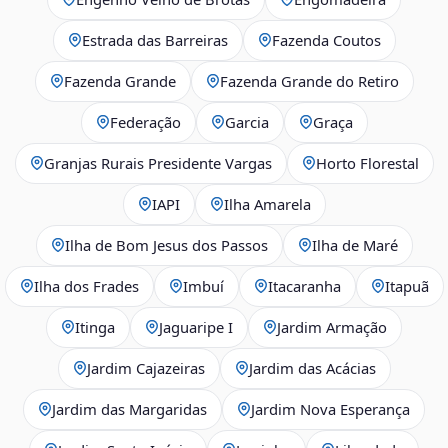
Estrada das Barreiras
Fazenda Coutos
Fazenda Grande
Fazenda Grande do Retiro
Federação
Garcia
Graça
Granjas Rurais Presidente Vargas
Horto Florestal
IAPI
Ilha Amarela
Ilha de Bom Jesus dos Passos
Ilha de Maré
Ilha dos Frades
Imbuí
Itacaranha
Itapuã
Itinga
Jaguaripe I
Jardim Armação
Jardim Cajazeiras
Jardim das Acácias
Jardim das Margaridas
Jardim Nova Esperança