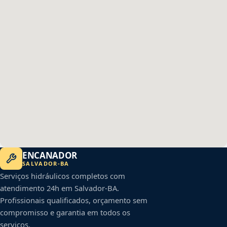
ENCANADOR
SALVADOR
-
BA
Serviços hidráulicos completos com
atendimento 24h em
Salvador
-
BA
.
Profissionais qualificados, orçamento sem
compromisso e garantia em todos os
serviços.