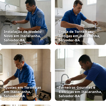
Instalação de Modelo
Troca de Torneiras
Novo em Itacaranha,
Antigas em Itacaranha,
Salvador‑BA
Salvador‑BA
Ajustes em Torneiras
Torneiras Gourmet e
em Itacaranha,
Elétricas em Itacaranha,
Salvador‑BA
Salvador‑BA