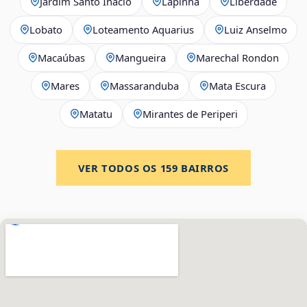
Jardim Santo Inácio
Lapinha
Liberdade
Lobato
Loteamento Aquarius
Luiz Anselmo
Macaúbas
Mangueira
Marechal Rondon
Mares
Massaranduba
Mata Escura
Matatu
Mirantes de Periperi
VER TODOS OS
159
BAIRROS