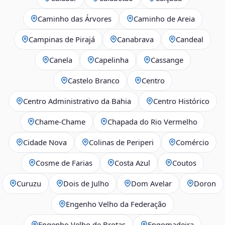
Caminho das Árvores
Caminho de Areia
Campinas de Pirajá
Canabrava
Candeal
Canela
Capelinha
Cassange
Castelo Branco
Centro
Centro Administrativo da Bahia
Centro Histórico
Chame-Chame
Chapada do Rio Vermelho
Cidade Nova
Colinas de Periperi
Comércio
Cosme de Farias
Costa Azul
Coutos
Curuzu
Dois de Julho
Dom Avelar
Doron
Engenho Velho da Federação
Engenho Velho de Brotas
Engomadeira