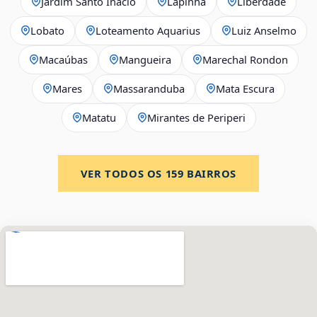
Jardim Santo Inácio
Lapinha
Liberdade
Lobato
Loteamento Aquarius
Luiz Anselmo
Macaúbas
Mangueira
Marechal Rondon
Mares
Massaranduba
Mata Escura
Matatu
Mirantes de Periperi
VER TODOS OS
159
BAIRROS