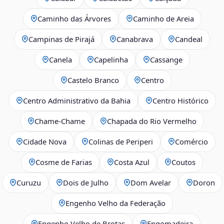
Caminho das Árvores
Caminho de Areia
Campinas de Pirajá
Canabrava
Candeal
Canela
Capelinha
Cassange
Castelo Branco
Centro
Centro Administrativo da Bahia
Centro Histórico
Chame-Chame
Chapada do Rio Vermelho
Cidade Nova
Colinas de Periperi
Comércio
Cosme de Farias
Costa Azul
Coutos
Curuzu
Dois de Julho
Dom Avelar
Doron
Engenho Velho da Federação
Engenho Velho de Brotas
Engomadeira