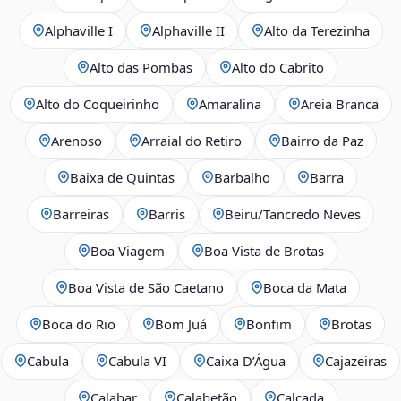
Alphaville I
Alphaville II
Alto da Terezinha
Alto das Pombas
Alto do Cabrito
Alto do Coqueirinho
Amaralina
Areia Branca
Arenoso
Arraial do Retiro
Bairro da Paz
Baixa de Quintas
Barbalho
Barra
Barreiras
Barris
Beiru/Tancredo Neves
Boa Viagem
Boa Vista de Brotas
Boa Vista de São Caetano
Boca da Mata
Boca do Rio
Bom Juá
Bonfim
Brotas
Cabula
Cabula VI
Caixa D’Água
Cajazeiras
Calabar
Calabetão
Calçada