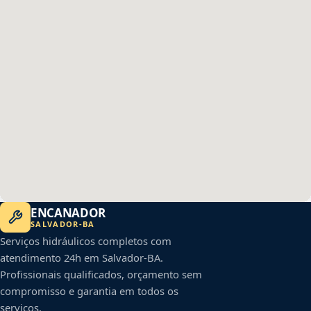
ENCANADOR
SALVADOR
-
BA
Serviços hidráulicos completos com
atendimento 24h em
Salvador
-
BA
.
Profissionais qualificados, orçamento sem
compromisso e garantia em todos os
serviços.