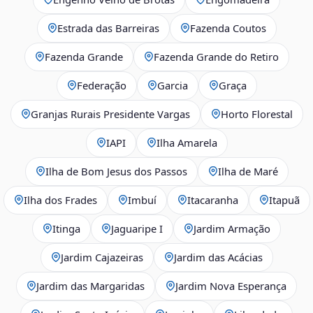
Estrada das Barreiras
Fazenda Coutos
Fazenda Grande
Fazenda Grande do Retiro
Federação
Garcia
Graça
Granjas Rurais Presidente Vargas
Horto Florestal
IAPI
Ilha Amarela
Ilha de Bom Jesus dos Passos
Ilha de Maré
Ilha dos Frades
Imbuí
Itacaranha
Itapuã
Itinga
Jaguaripe I
Jardim Armação
Jardim Cajazeiras
Jardim das Acácias
Jardim das Margaridas
Jardim Nova Esperança