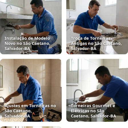
Instalação de Modelo
Troca de Torneiras
Novo no São Caetano,
Antigas no São Caetano,
Salvador‑BA
Salvador‑BA
Ajustes em Torneiras no
Torneiras Gourmet e
São Caetano,
Elétricas no São
Salvador‑BA
Caetano, Salvador‑BA