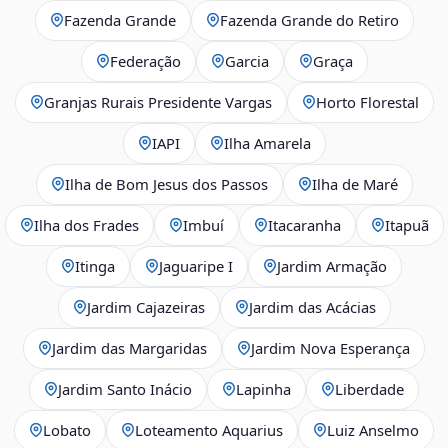
Fazenda Grande
Fazenda Grande do Retiro
Federação
Garcia
Graça
Granjas Rurais Presidente Vargas
Horto Florestal
IAPI
Ilha Amarela
Ilha de Bom Jesus dos Passos
Ilha de Maré
Ilha dos Frades
Imbuí
Itacaranha
Itapuã
Itinga
Jaguaripe I
Jardim Armação
Jardim Cajazeiras
Jardim das Acácias
Jardim das Margaridas
Jardim Nova Esperança
Jardim Santo Inácio
Lapinha
Liberdade
Lobato
Loteamento Aquarius
Luiz Anselmo