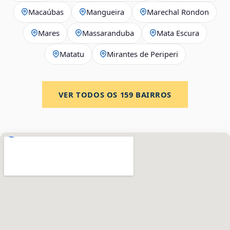
Macaúbas
Mangueira
Marechal Rondon
Mares
Massaranduba
Mata Escura
Matatu
Mirantes de Periperi
VER TODOS OS
159
BAIRROS