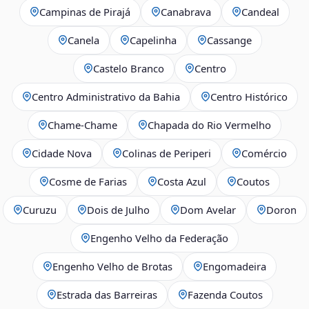
Campinas de Pirajá
Canabrava
Candeal
Canela
Capelinha
Cassange
Castelo Branco
Centro
Centro Administrativo da Bahia
Centro Histórico
Chame-Chame
Chapada do Rio Vermelho
Cidade Nova
Colinas de Periperi
Comércio
Cosme de Farias
Costa Azul
Coutos
Curuzu
Dois de Julho
Dom Avelar
Doron
Engenho Velho da Federação
Engenho Velho de Brotas
Engomadeira
Estrada das Barreiras
Fazenda Coutos