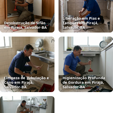
Liberação em Pias e
Desobstrução de Sifão
Tanques em Pirajá,
em Pirajá, Salvador‑BA
Salvador‑BA
Limpeza de Tubulação e
Higienização Profunda
Cano em Pirajá,
de Gordura em Pirajá,
Salvador‑BA
Salvador‑BA