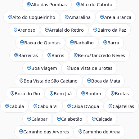
Alto das Pombas
Alto do Cabrito
Alto do Coqueirinho
Amaralina
Areia Branca
Arenoso
Arraial do Retiro
Bairro da Paz
Baixa de Quintas
Barbalho
Barra
Barreiras
Barris
Beiru/Tancredo Neves
Boa Viagem
Boa Vista de Brotas
Boa Vista de São Caetano
Boca da Mata
Boca do Rio
Bom Juá
Bonfim
Brotas
Cabula
Cabula VI
Caixa D’Água
Cajazeiras
Calabar
Calabetão
Calçada
Caminho das Árvores
Caminho de Areia