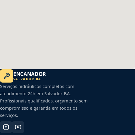
ENCANADOR
SALVADOR
-
BA
Serviços hidráulicos completos com
atendimento 24h em
Salvador
-
BA
.
Profissionais qualificados, orçamento sem
compromisso e garantia em todos os
serviços.