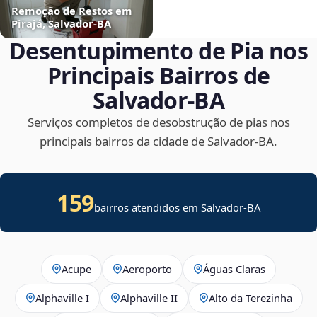
Remoção de Restos em
Pirajá, Salvador‑BA
Desentupimento de Pia nos
Principais Bairros de
Salvador‑BA
Serviços completos de desobstrução de pias nos
principais bairros da cidade de Salvador‑BA.
159
bairros atendidos em Salvador-BA
Acupe
Aeroporto
Águas Claras
Alphaville I
Alphaville II
Alto da Terezinha