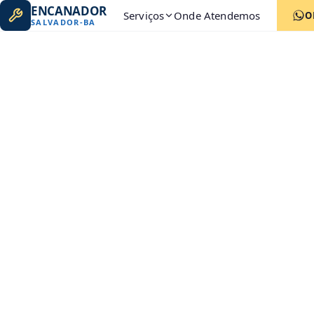
ENCANADOR
Serviços
Onde Atendemos
O
SALVADOR
-
BA