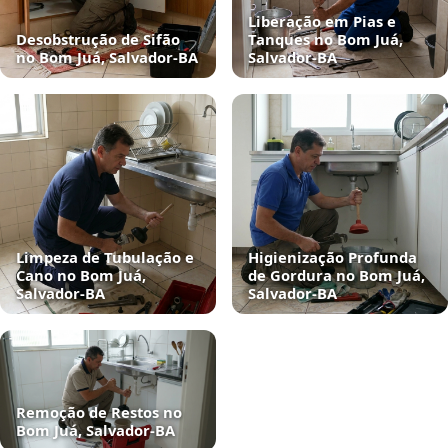
Liberação em Pias e
Desobstrução de Sifão
Tanques no Bom Juá,
no Bom Juá, Salvador‑BA
Salvador‑BA
Limpeza de Tubulação e
Higienização Profunda
Cano no Bom Juá,
de Gordura no Bom Juá,
Salvador‑BA
Salvador‑BA
Remoção de Restos no
Bom Juá, Salvador‑BA