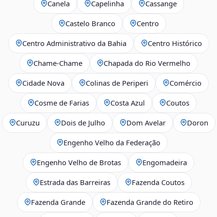
Canela
Capelinha
Cassange
Castelo Branco
Centro
Centro Administrativo da Bahia
Centro Histórico
Chame-Chame
Chapada do Rio Vermelho
Cidade Nova
Colinas de Periperi
Comércio
Cosme de Farias
Costa Azul
Coutos
Curuzu
Dois de Julho
Dom Avelar
Doron
Engenho Velho da Federação
Engenho Velho de Brotas
Engomadeira
Estrada das Barreiras
Fazenda Coutos
Fazenda Grande
Fazenda Grande do Retiro