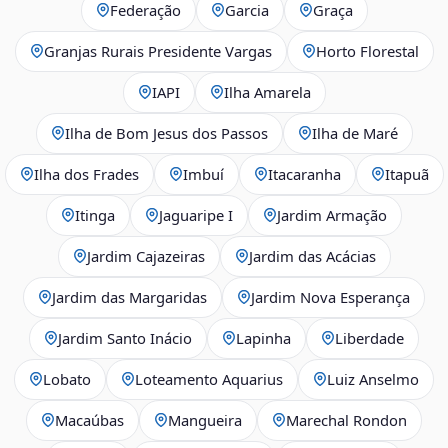
Federação
Garcia
Graça
Granjas Rurais Presidente Vargas
Horto Florestal
IAPI
Ilha Amarela
Ilha de Bom Jesus dos Passos
Ilha de Maré
Ilha dos Frades
Imbuí
Itacaranha
Itapuã
Itinga
Jaguaripe I
Jardim Armação
Jardim Cajazeiras
Jardim das Acácias
Jardim das Margaridas
Jardim Nova Esperança
Jardim Santo Inácio
Lapinha
Liberdade
Lobato
Loteamento Aquarius
Luiz Anselmo
Macaúbas
Mangueira
Marechal Rondon