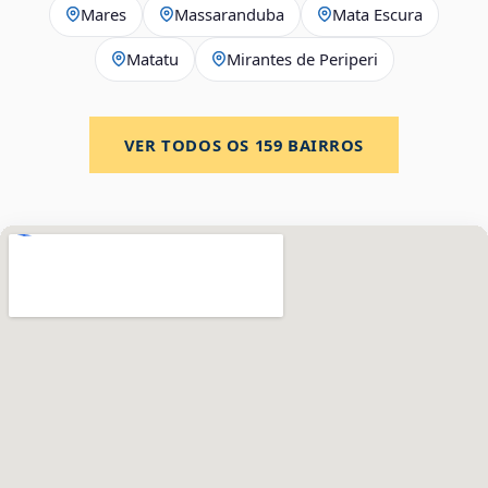
Mares
Massaranduba
Mata Escura
Matatu
Mirantes de Periperi
VER TODOS OS
159
BAIRROS