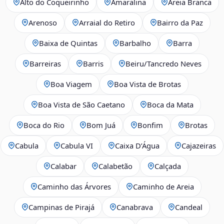
Alto do Coqueirinho
Amaralina
Areia Branca
Arenoso
Arraial do Retiro
Bairro da Paz
Baixa de Quintas
Barbalho
Barra
Barreiras
Barris
Beiru/Tancredo Neves
Boa Viagem
Boa Vista de Brotas
Boa Vista de São Caetano
Boca da Mata
Boca do Rio
Bom Juá
Bonfim
Brotas
Cabula
Cabula VI
Caixa D’Água
Cajazeiras
Calabar
Calabetão
Calçada
Caminho das Árvores
Caminho de Areia
Campinas de Pirajá
Canabrava
Candeal