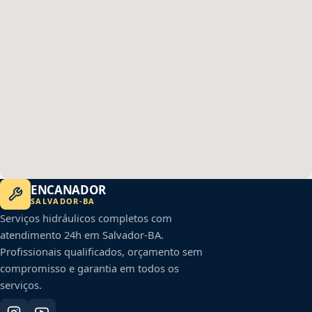
ENCANADOR
SALVADOR
-
BA
Serviços hidráulicos completos com
atendimento 24h em
Salvador
-
BA
.
Profissionais qualificados, orçamento sem
compromisso e garantia em todos os
serviços.