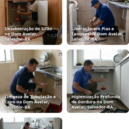
Desobstrução de Sifão
Liberação em Pias e
na Dom Avelar,
Tanques na Dom Avelar,
Salvador‑BA
Salvador‑BA
Limpeza de Tubulação e
Higienização Profunda
Cano na Dom Avelar,
de Gordura na Dom
Salvador‑BA
Avelar, Salvador‑BA