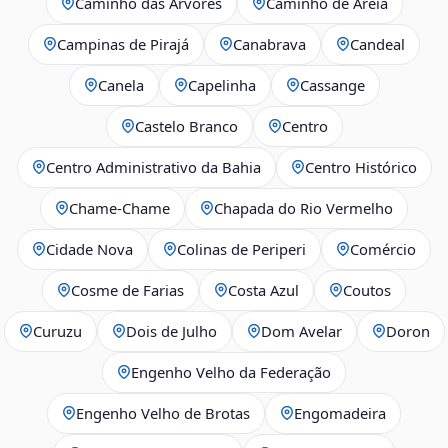
Caminho das Árvores
Caminho de Areia
Campinas de Pirajá
Canabrava
Candeal
Canela
Capelinha
Cassange
Castelo Branco
Centro
Centro Administrativo da Bahia
Centro Histórico
Chame-Chame
Chapada do Rio Vermelho
Cidade Nova
Colinas de Periperi
Comércio
Cosme de Farias
Costa Azul
Coutos
Curuzu
Dois de Julho
Dom Avelar
Doron
Engenho Velho da Federação
Engenho Velho de Brotas
Engomadeira