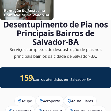
Remoção de Restos na
Dom Avelar, Salvador‑BA
Desentupimento de Pia nos
Principais Bairros de
Salvador‑BA
Serviços completos de desobstrução de pias nos
principais bairros da cidade de Salvador‑BA.
159
bairros atendidos em Salvador-BA
Acupe
Aeroporto
Águas Claras
Alphaville I
Alphaville II
Alto da Terezinha