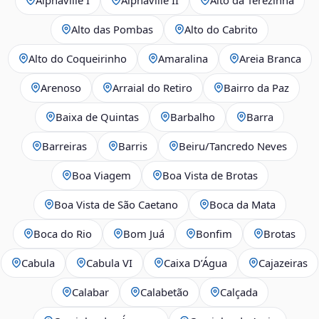
Alto das Pombas
Alto do Cabrito
Alto do Coqueirinho
Amaralina
Areia Branca
Arenoso
Arraial do Retiro
Bairro da Paz
Baixa de Quintas
Barbalho
Barra
Barreiras
Barris
Beiru/Tancredo Neves
Boa Viagem
Boa Vista de Brotas
Boa Vista de São Caetano
Boca da Mata
Boca do Rio
Bom Juá
Bonfim
Brotas
Cabula
Cabula VI
Caixa D’Água
Cajazeiras
Calabar
Calabetão
Calçada