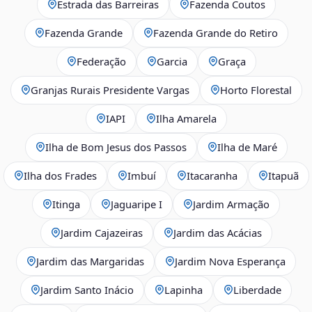
Estrada das Barreiras
Fazenda Coutos
Fazenda Grande
Fazenda Grande do Retiro
Federação
Garcia
Graça
Granjas Rurais Presidente Vargas
Horto Florestal
IAPI
Ilha Amarela
Ilha de Bom Jesus dos Passos
Ilha de Maré
Ilha dos Frades
Imbuí
Itacaranha
Itapuã
Itinga
Jaguaripe I
Jardim Armação
Jardim Cajazeiras
Jardim das Acácias
Jardim das Margaridas
Jardim Nova Esperança
Jardim Santo Inácio
Lapinha
Liberdade