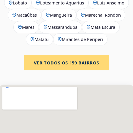
Lobato
Loteamento Aquarius
Luiz Anselmo
Macaúbas
Mangueira
Marechal Rondon
Mares
Massaranduba
Mata Escura
Matatu
Mirantes de Periperi
VER TODOS OS
159
BAIRROS