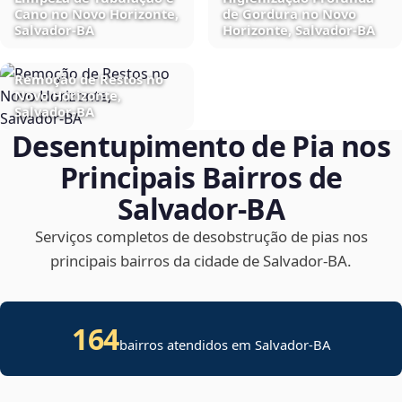
Cano no Novo Horizonte,
de Gordura no Novo
Salvador‑BA
Horizonte, Salvador‑BA
Remoção de Restos no
Novo Horizonte,
Salvador‑BA
Desentupimento de Pia nos
Principais Bairros de
Salvador‑BA
Serviços completos de desobstrução de pias nos
principais bairros da cidade de Salvador‑BA.
164
bairros atendidos em Salvador-BA