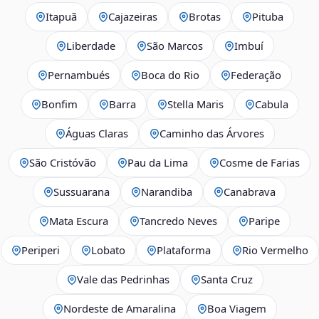
Itapuã
Cajazeiras
Brotas
Pituba
Liberdade
São Marcos
Imbuí
Pernambués
Boca do Rio
Federação
Bonfim
Barra
Stella Maris
Cabula
Águas Claras
Caminho das Árvores
São Cristóvão
Pau da Lima
Cosme de Farias
Sussuarana
Narandiba
Canabrava
Mata Escura
Tancredo Neves
Paripe
Periperi
Lobato
Plataforma
Rio Vermelho
Vale das Pedrinhas
Santa Cruz
Nordeste de Amaralina
Boa Viagem