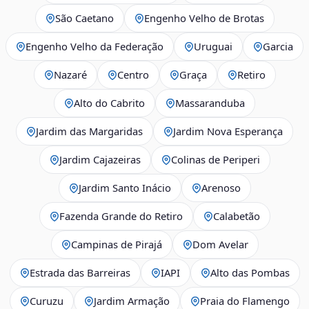
São Caetano
Engenho Velho de Brotas
Engenho Velho da Federação
Uruguai
Garcia
Nazaré
Centro
Graça
Retiro
Alto do Cabrito
Massaranduba
Jardim das Margaridas
Jardim Nova Esperança
Jardim Cajazeiras
Colinas de Periperi
Jardim Santo Inácio
Arenoso
Fazenda Grande do Retiro
Calabetão
Campinas de Pirajá
Dom Avelar
Estrada das Barreiras
IAPI
Alto das Pombas
Curuzu
Jardim Armação
Praia do Flamengo