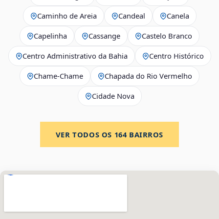
Caminho de Areia
Candeal
Canela
Capelinha
Cassange
Castelo Branco
Centro Administrativo da Bahia
Centro Histórico
Chame-Chame
Chapada do Rio Vermelho
Cidade Nova
VER TODOS OS
164
BAIRROS