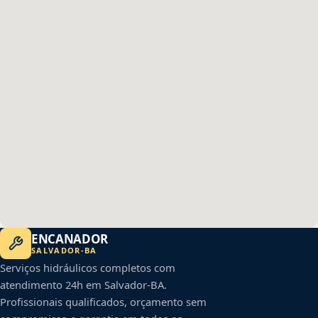
ENCANADOR
SALVADOR
-
BA
Serviços hidráulicos completos com
atendimento 24h em
Salvador
-
BA
.
Profissionais qualificados, orçamento sem