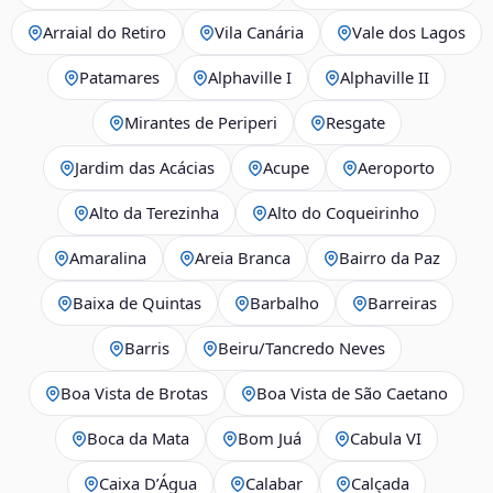
Arraial do Retiro
Vila Canária
Vale dos Lagos
Patamares
Alphaville I
Alphaville II
Mirantes de Periperi
Resgate
Jardim das Acácias
Acupe
Aeroporto
Alto da Terezinha
Alto do Coqueirinho
Amaralina
Areia Branca
Bairro da Paz
Baixa de Quintas
Barbalho
Barreiras
Barris
Beiru/Tancredo Neves
Boa Vista de Brotas
Boa Vista de São Caetano
Boca da Mata
Bom Juá
Cabula VI
Caixa D’Água
Calabar
Calçada