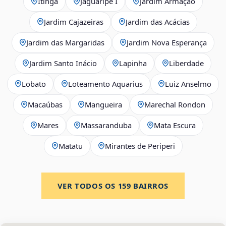
Itinga
Jaguaripe I
Jardim Armação
Jardim Cajazeiras
Jardim das Acácias
Jardim das Margaridas
Jardim Nova Esperança
Jardim Santo Inácio
Lapinha
Liberdade
Lobato
Loteamento Aquarius
Luiz Anselmo
Macaúbas
Mangueira
Marechal Rondon
Mares
Massaranduba
Mata Escura
Matatu
Mirantes de Periperi
VER TODOS OS
159
BAIRROS