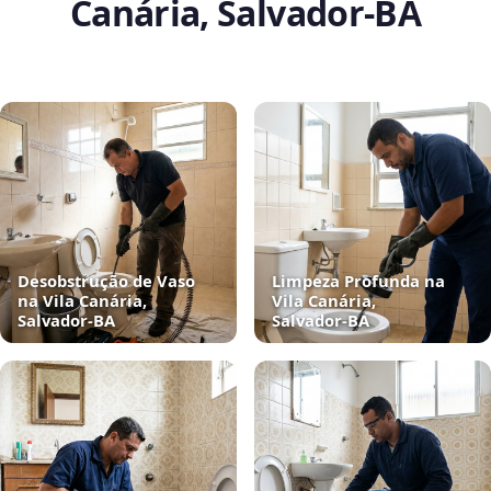
Canária, Salvador‑BA
Desobstrução de Vaso
Limpeza Profunda na
na Vila Canária,
Vila Canária,
Salvador‑BA
Salvador‑BA