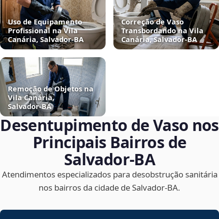
Uso de Equipamento
Correção de Vaso
Profissional na Vila
Transbordando na Vila
Canária, Salvador‑BA
Canária, Salvador‑BA
Remoção de Objetos na
Vila Canária,
Salvador‑BA
Desentupimento de Vaso nos
Principais Bairros de
Salvador‑BA
Atendimentos especializados para desobstrução sanitária
nos bairros da cidade de Salvador‑BA.