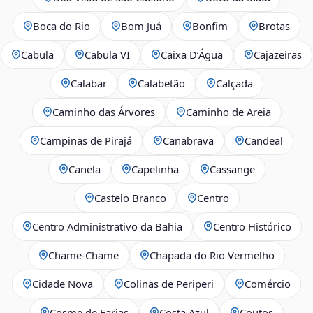
Boca do Rio
Bom Juá
Bonfim
Brotas
Cabula
Cabula VI
Caixa D’Água
Cajazeiras
Calabar
Calabetão
Calçada
Caminho das Árvores
Caminho de Areia
Campinas de Pirajá
Canabrava
Candeal
Canela
Capelinha
Cassange
Castelo Branco
Centro
Centro Administrativo da Bahia
Centro Histórico
Chame-Chame
Chapada do Rio Vermelho
Cidade Nova
Colinas de Periperi
Comércio
Cosme de Farias
Costa Azul
Coutos