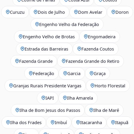
Curuzu
Dois de Julho
Dom Avelar
Doron
Engenho Velho da Federação
Engenho Velho de Brotas
Engomadeira
Estrada das Barreiras
Fazenda Coutos
Fazenda Grande
Fazenda Grande do Retiro
Federação
Garcia
Graça
Granjas Rurais Presidente Vargas
Horto Florestal
IAPI
Ilha Amarela
Ilha de Bom Jesus dos Passos
Ilha de Maré
Ilha dos Frades
Imbuí
Itacaranha
Itapuã