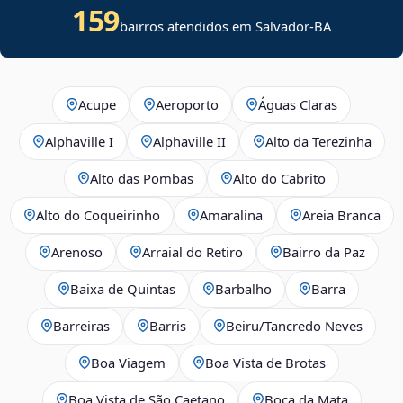
159
bairros atendidos em Salvador-BA
Acupe
Aeroporto
Águas Claras
Alphaville I
Alphaville II
Alto da Terezinha
Alto das Pombas
Alto do Cabrito
Alto do Coqueirinho
Amaralina
Areia Branca
Arenoso
Arraial do Retiro
Bairro da Paz
Baixa de Quintas
Barbalho
Barra
Barreiras
Barris
Beiru/Tancredo Neves
Boa Viagem
Boa Vista de Brotas
Boa Vista de São Caetano
Boca da Mata