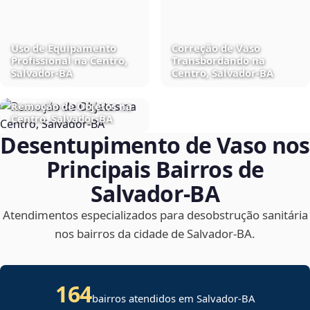
Uso de Equipamento
Correção de Vaso
Profissional na Centro,
Transbordando na
Salvador‑BA
Centro, Salvador‑BA
Remoção de Objetos na
Centro, Salvador‑BA
Desentupimento de Vaso nos
Principais Bairros de
Salvador‑BA
Atendimentos especializados para desobstrução sanitária
nos bairros da cidade de Salvador‑BA.
164
bairros atendidos em Salvador-BA