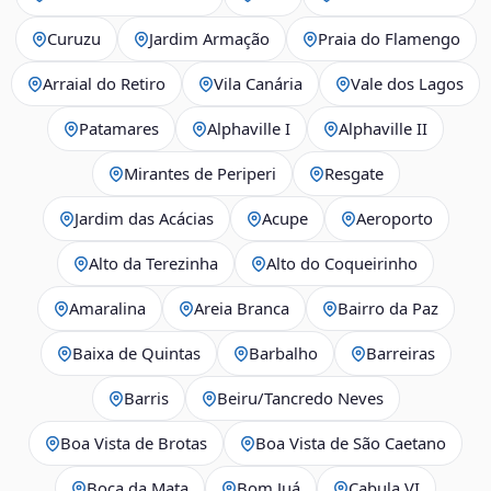
Curuzu
Jardim Armação
Praia do Flamengo
Arraial do Retiro
Vila Canária
Vale dos Lagos
Patamares
Alphaville I
Alphaville II
Mirantes de Periperi
Resgate
Jardim das Acácias
Acupe
Aeroporto
Alto da Terezinha
Alto do Coqueirinho
Amaralina
Areia Branca
Bairro da Paz
Baixa de Quintas
Barbalho
Barreiras
Barris
Beiru/Tancredo Neves
Boa Vista de Brotas
Boa Vista de São Caetano
Boca da Mata
Bom Juá
Cabula VI