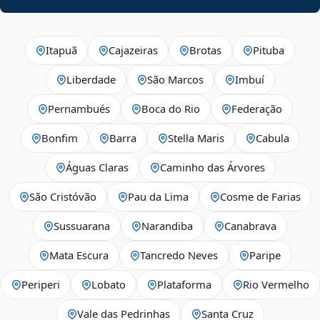
Itapuã
Cajazeiras
Brotas
Pituba
Liberdade
São Marcos
Imbuí
Pernambués
Boca do Rio
Federação
Bonfim
Barra
Stella Maris
Cabula
Águas Claras
Caminho das Árvores
São Cristóvão
Pau da Lima
Cosme de Farias
Sussuarana
Narandiba
Canabrava
Mata Escura
Tancredo Neves
Paripe
Periperi
Lobato
Plataforma
Rio Vermelho
Vale das Pedrinhas
Santa Cruz