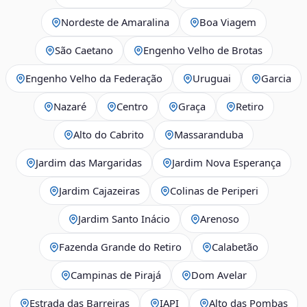
Nordeste de Amaralina
Boa Viagem
São Caetano
Engenho Velho de Brotas
Engenho Velho da Federação
Uruguai
Garcia
Nazaré
Centro
Graça
Retiro
Alto do Cabrito
Massaranduba
Jardim das Margaridas
Jardim Nova Esperança
Jardim Cajazeiras
Colinas de Periperi
Jardim Santo Inácio
Arenoso
Fazenda Grande do Retiro
Calabetão
Campinas de Pirajá
Dom Avelar
Estrada das Barreiras
IAPI
Alto das Pombas