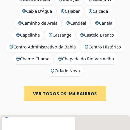
Caixa D’Água
Calabar
Calçada
Caminho de Areia
Candeal
Canela
Capelinha
Cassange
Castelo Branco
Centro Administrativo da Bahia
Centro Histórico
Chame-Chame
Chapada do Rio Vermelho
Cidade Nova
VER TODOS OS
164
BAIRROS