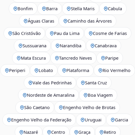
Bonfim
Barra
Stella Maris
Cabula
Águas Claras
Caminho das Árvores
São Cristóvão
Pau da Lima
Cosme de Farias
Sussuarana
Narandiba
Canabrava
Mata Escura
Tancredo Neves
Paripe
Periperi
Lobato
Plataforma
Rio Vermelho
Vale das Pedrinhas
Santa Cruz
Nordeste de Amaralina
Boa Viagem
São Caetano
Engenho Velho de Brotas
Engenho Velho da Federação
Uruguai
Garcia
Nazaré
Centro
Graça
Retiro