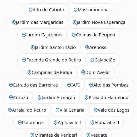
Alto do Cabrito
Massaranduba
Jardim das Margaridas
Jardim Nova Esperança
Jardim Cajazeiras
Colinas de Periperi
Jardim Santo Inácio
Arenoso
Fazenda Grande do Retiro
Calabetão
Campinas de Pirajá
Dom Avelar
Estrada das Barreiras
IAPI
Alto das Pombas
Curuzu
Jardim Armação
Praia do Flamengo
Arraial do Retiro
Vila Canária
Vale dos Lagos
Patamares
Alphaville I
Alphaville II
Mirantes de Periperi
Resgate