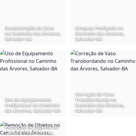
Desobstrução de Vaso
Limpeza Profunda no
no Caminho das Árvores,
Caminho das Árvores,
Salvador‑BA
Salvador‑BA
Correção de Vaso
Uso de Equipamento
Transbordando no
Profissional no Caminho
Caminho das Árvores,
das Árvores, Salvador‑BA
Salvador‑BA
Remoção de Objetos no
Caminho das Árvores,