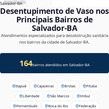
Salvador‑BA
Desentupimento de Vaso nos
Principais Bairros de
Salvador‑BA
Atendimentos especializados para desobstrução sanitária
nos bairros da cidade de Salvador‑BA.
164
bairros atendidos em Salvador-BA
Itapuã
Cajazeiras
Brotas
Pituba
Liberdade
São Marcos
Imbuí
Pernambués
Boca do Rio
Federação