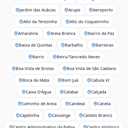
Jardim das Acácias
Acupe
Aeroporto
Alto da Terezinha
Alto do Coqueirinho
Amaralina
Areia Branca
Bairro da Paz
Baixa de Quintas
Barbalho
Barreiras
Barris
Beiru/Tancredo Neves
Boa Vista de Brotas
Boa Vista de São Caetano
Boca da Mata
Bom Juá
Cabula VI
Caixa D’Água
Calabar
Calçada
Caminho de Areia
Candeal
Canela
Capelinha
Cassange
Castelo Branco
Centro Administrativo da Bahia
Centro Histórico