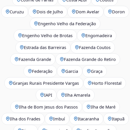
Curuzu
Dois de Julho
Dom Avelar
Doron
Engenho Velho da Federação
Engenho Velho de Brotas
Engomadeira
Estrada das Barreiras
Fazenda Coutos
Fazenda Grande
Fazenda Grande do Retiro
Federação
Garcia
Graça
Granjas Rurais Presidente Vargas
Horto Florestal
IAPI
Ilha Amarela
Ilha de Bom Jesus dos Passos
Ilha de Maré
Ilha dos Frades
Imbuí
Itacaranha
Itapuã