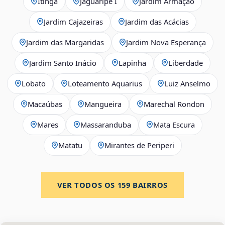
Itinga
Jaguaripe I
Jardim Armação
Jardim Cajazeiras
Jardim das Acácias
Jardim das Margaridas
Jardim Nova Esperança
Jardim Santo Inácio
Lapinha
Liberdade
Lobato
Loteamento Aquarius
Luiz Anselmo
Macaúbas
Mangueira
Marechal Rondon
Mares
Massaranduba
Mata Escura
Matatu
Mirantes de Periperi
VER TODOS OS
159
BAIRROS