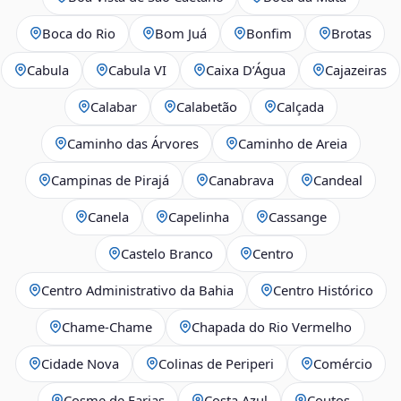
Boca do Rio
Bom Juá
Bonfim
Brotas
Cabula
Cabula VI
Caixa D’Água
Cajazeiras
Calabar
Calabetão
Calçada
Caminho das Árvores
Caminho de Areia
Campinas de Pirajá
Canabrava
Candeal
Canela
Capelinha
Cassange
Castelo Branco
Centro
Centro Administrativo da Bahia
Centro Histórico
Chame-Chame
Chapada do Rio Vermelho
Cidade Nova
Colinas de Periperi
Comércio
Cosme de Farias
Costa Azul
Coutos