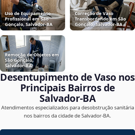
Uso de Equipamento
Correção de Vaso
Profissional em São
Transbordando em São
Gonçalo, Salvador‑BA
Gonçalo, Salvador‑BA
Remoção de Objetos em
São Gonçalo,
Salvador‑BA
Desentupimento de Vaso nos
Principais Bairros de
Salvador‑BA
Atendimentos especializados para desobstrução sanitária
nos bairros da cidade de Salvador‑BA.