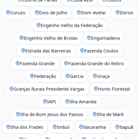
Curuzu
Dois de Julho
Dom Avelar
Doron
Engenho Velho da Federação
Engenho Velho de Brotas
Engomadeira
Estrada das Barreiras
Fazenda Coutos
Fazenda Grande
Fazenda Grande do Retiro
Federação
Garcia
Graça
Granjas Rurais Presidente Vargas
Horto Florestal
IAPI
Ilha Amarela
Ilha de Bom Jesus dos Passos
Ilha de Maré
Ilha dos Frades
Imbuí
Itacaranha
Itapuã