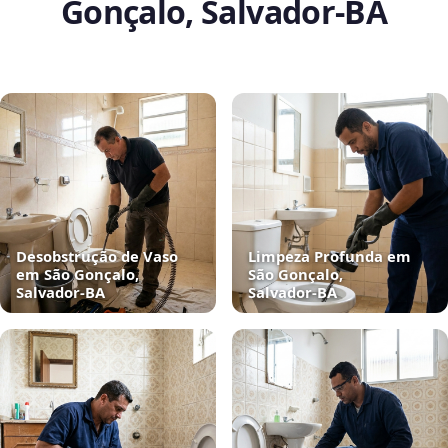
Gonçalo, Salvador‑BA
Desobstrução de Vaso
Limpeza Profunda em
em São Gonçalo,
São Gonçalo,
Salvador‑BA
Salvador‑BA