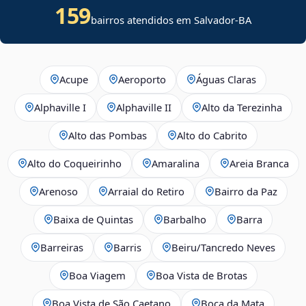
159
bairros atendidos em Salvador-BA
Acupe
Aeroporto
Águas Claras
Alphaville I
Alphaville II
Alto da Terezinha
Alto das Pombas
Alto do Cabrito
Alto do Coqueirinho
Amaralina
Areia Branca
Arenoso
Arraial do Retiro
Bairro da Paz
Baixa de Quintas
Barbalho
Barra
Barreiras
Barris
Beiru/Tancredo Neves
Boa Viagem
Boa Vista de Brotas
Boa Vista de São Caetano
Boca da Mata