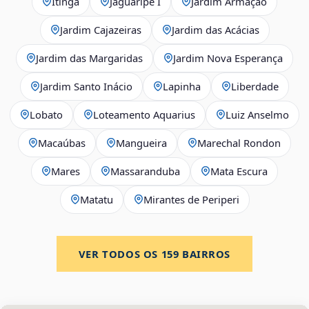
Itinga
Jaguaripe I
Jardim Armação
Jardim Cajazeiras
Jardim das Acácias
Jardim das Margaridas
Jardim Nova Esperança
Jardim Santo Inácio
Lapinha
Liberdade
Lobato
Loteamento Aquarius
Luiz Anselmo
Macaúbas
Mangueira
Marechal Rondon
Mares
Massaranduba
Mata Escura
Matatu
Mirantes de Periperi
VER TODOS OS
159
BAIRROS