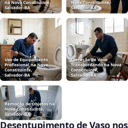
na Nova Constituinte,
Nova Constituinte,
Salvador‑BA
Salvador‑BA
Uso de Equipamento
Correção de Vaso
Profissional na Nova
Transbordando na Nova
Constituinte,
Constituinte,
Salvador‑BA
Salvador‑BA
Remoção de Objetos na
Nova Constituinte,
Salvador‑BA
Desentupimento de Vaso nos