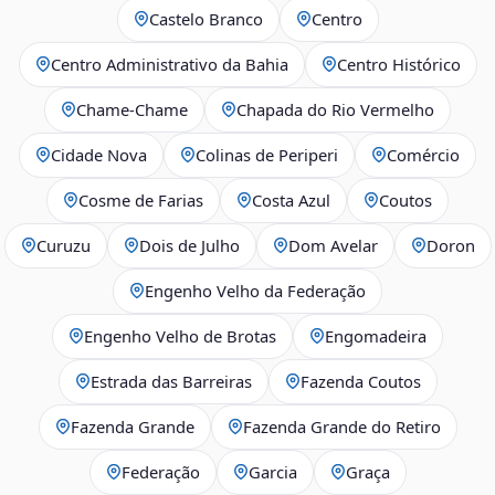
Castelo Branco
Centro
Centro Administrativo da Bahia
Centro Histórico
Chame-Chame
Chapada do Rio Vermelho
Cidade Nova
Colinas de Periperi
Comércio
Cosme de Farias
Costa Azul
Coutos
Curuzu
Dois de Julho
Dom Avelar
Doron
Engenho Velho da Federação
Engenho Velho de Brotas
Engomadeira
Estrada das Barreiras
Fazenda Coutos
Fazenda Grande
Fazenda Grande do Retiro
Federação
Garcia
Graça