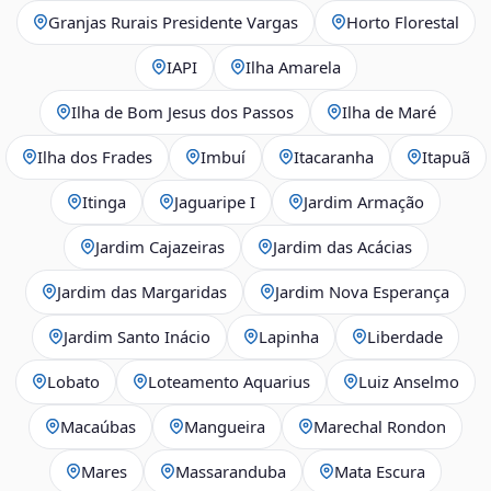
Granjas Rurais Presidente Vargas
Horto Florestal
IAPI
Ilha Amarela
Ilha de Bom Jesus dos Passos
Ilha de Maré
Ilha dos Frades
Imbuí
Itacaranha
Itapuã
Itinga
Jaguaripe I
Jardim Armação
Jardim Cajazeiras
Jardim das Acácias
Jardim das Margaridas
Jardim Nova Esperança
Jardim Santo Inácio
Lapinha
Liberdade
Lobato
Loteamento Aquarius
Luiz Anselmo
Macaúbas
Mangueira
Marechal Rondon
Mares
Massaranduba
Mata Escura