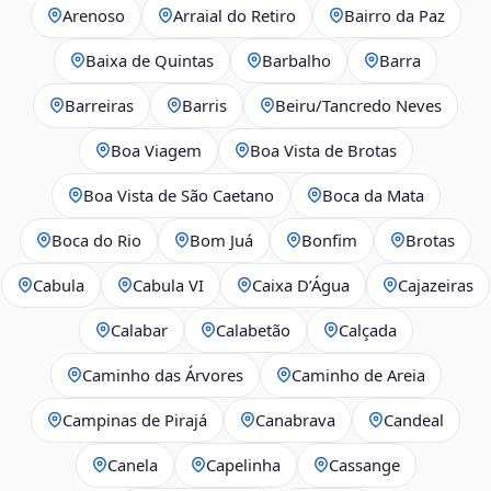
Arenoso
Arraial do Retiro
Bairro da Paz
Baixa de Quintas
Barbalho
Barra
Barreiras
Barris
Beiru/Tancredo Neves
Boa Viagem
Boa Vista de Brotas
Boa Vista de São Caetano
Boca da Mata
Boca do Rio
Bom Juá
Bonfim
Brotas
Cabula
Cabula VI
Caixa D’Água
Cajazeiras
Calabar
Calabetão
Calçada
Caminho das Árvores
Caminho de Areia
Campinas de Pirajá
Canabrava
Candeal
Canela
Capelinha
Cassange