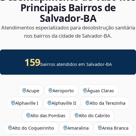
Principais Bairros de
Salvador‑BA
Atendimentos especializados para desobstrução sanitária
nos bairros da cidade de Salvador‑BA.
159
bairros atendidos em Salvador-BA
Acupe
Aeroporto
Águas Claras
Alphaville I
Alphaville II
Alto da Terezinha
Alto das Pombas
Alto do Cabrito
Alto do Coqueirinho
Amaralina
Areia Branca