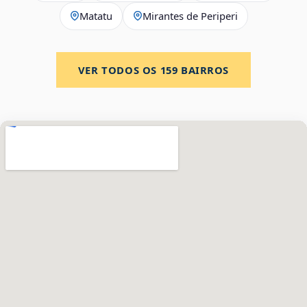
Matatu
Mirantes de Periperi
VER TODOS OS
159
BAIRROS