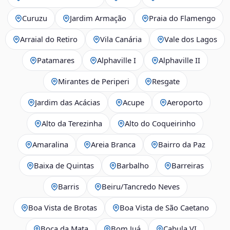
Curuzu
Jardim Armação
Praia do Flamengo
Arraial do Retiro
Vila Canária
Vale dos Lagos
Patamares
Alphaville I
Alphaville II
Mirantes de Periperi
Resgate
Jardim das Acácias
Acupe
Aeroporto
Alto da Terezinha
Alto do Coqueirinho
Amaralina
Areia Branca
Bairro da Paz
Baixa de Quintas
Barbalho
Barreiras
Barris
Beiru/Tancredo Neves
Boa Vista de Brotas
Boa Vista de São Caetano
Boca da Mata
Bom Juá
Cabula VI