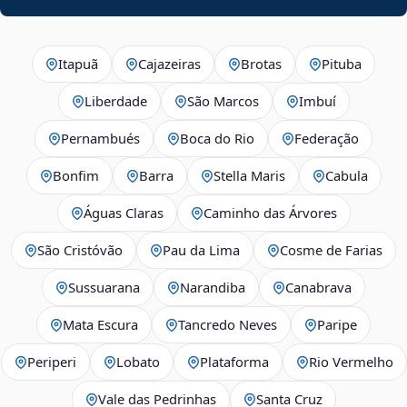
Itapuã
Cajazeiras
Brotas
Pituba
Liberdade
São Marcos
Imbuí
Pernambués
Boca do Rio
Federação
Bonfim
Barra
Stella Maris
Cabula
Águas Claras
Caminho das Árvores
São Cristóvão
Pau da Lima
Cosme de Farias
Sussuarana
Narandiba
Canabrava
Mata Escura
Tancredo Neves
Paripe
Periperi
Lobato
Plataforma
Rio Vermelho
Vale das Pedrinhas
Santa Cruz