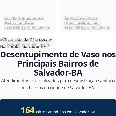
Uso de Equipamento
Correção de Vaso
Profissional em
Transbordando em
Narandiba, Salvador‑BA
Narandiba, Salvador‑BA
Remoção de Objetos em
Narandiba, Salvador‑BA
Desentupimento de Vaso nos
Principais Bairros de
Salvador‑BA
Atendimentos especializados para desobstrução sanitária
nos bairros da cidade de Salvador‑BA.
164
bairros atendidos em Salvador-BA