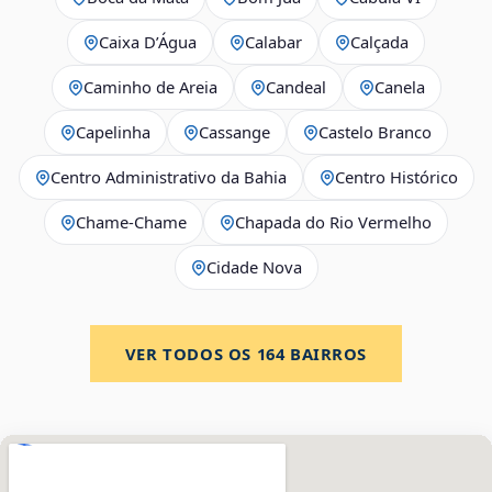
Caixa D’Água
Calabar
Calçada
Caminho de Areia
Candeal
Canela
Capelinha
Cassange
Castelo Branco
Centro Administrativo da Bahia
Centro Histórico
Chame-Chame
Chapada do Rio Vermelho
Cidade Nova
VER TODOS OS
164
BAIRROS