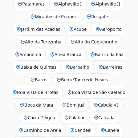
Patamares
Alphaville I
Alphaville II
Mirantes de Periperi
Resgate
Jardim das Acácias
Acupe
Aeroporto
Alto da Terezinha
Alto do Coqueirinho
Amaralina
Areia Branca
Bairro da Paz
Baixa de Quintas
Barbalho
Barreiras
Barris
Beiru/Tancredo Neves
Boa Vista de Brotas
Boa Vista de São Caetano
Boca da Mata
Bom Juá
Cabula VI
Caixa D’Água
Calabar
Calçada
Caminho de Areia
Candeal
Canela