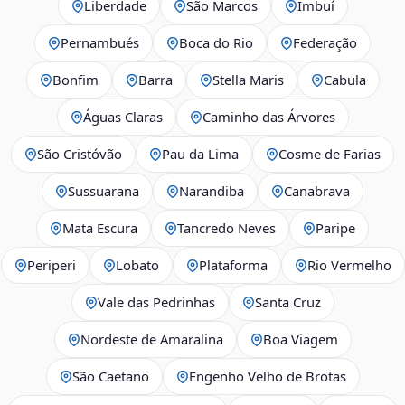
Liberdade
São Marcos
Imbuí
Pernambués
Boca do Rio
Federação
Bonfim
Barra
Stella Maris
Cabula
Águas Claras
Caminho das Árvores
São Cristóvão
Pau da Lima
Cosme de Farias
Sussuarana
Narandiba
Canabrava
Mata Escura
Tancredo Neves
Paripe
Periperi
Lobato
Plataforma
Rio Vermelho
Vale das Pedrinhas
Santa Cruz
Nordeste de Amaralina
Boa Viagem
São Caetano
Engenho Velho de Brotas