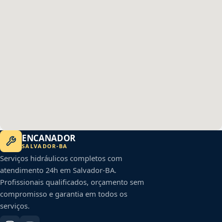
ENCANADOR
SALVADOR
-
BA
Serviços hidráulicos completos com
atendimento 24h em
Salvador
-
BA
.
Profissionais qualificados, orçamento sem
compromisso e garantia em todos os
serviços.