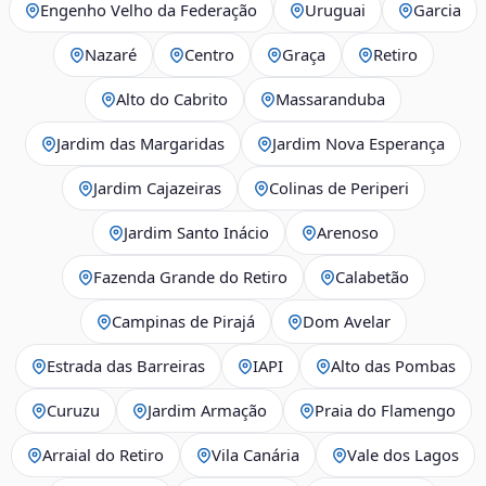
Engenho Velho da Federação
Uruguai
Garcia
Nazaré
Centro
Graça
Retiro
Alto do Cabrito
Massaranduba
Jardim das Margaridas
Jardim Nova Esperança
Jardim Cajazeiras
Colinas de Periperi
Jardim Santo Inácio
Arenoso
Fazenda Grande do Retiro
Calabetão
Campinas de Pirajá
Dom Avelar
Estrada das Barreiras
IAPI
Alto das Pombas
Curuzu
Jardim Armação
Praia do Flamengo
Arraial do Retiro
Vila Canária
Vale dos Lagos