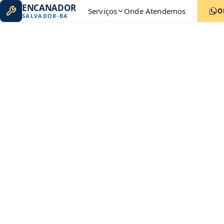
ENCANADOR
Serviços
Onde Atendemos
O
SALVADOR
-
BA