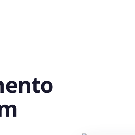
mento
em