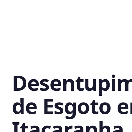
Desentupi
de Esgoto 
Itacaranha,