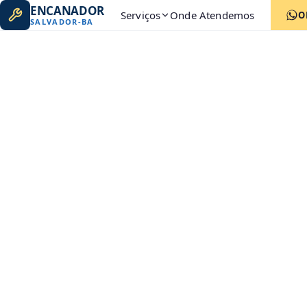
ENCANADOR
Serviços
Onde Atendemos
O
SALVADOR
-
BA