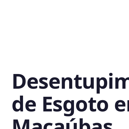
Desentupi
de Esgoto 
Macaúbas,