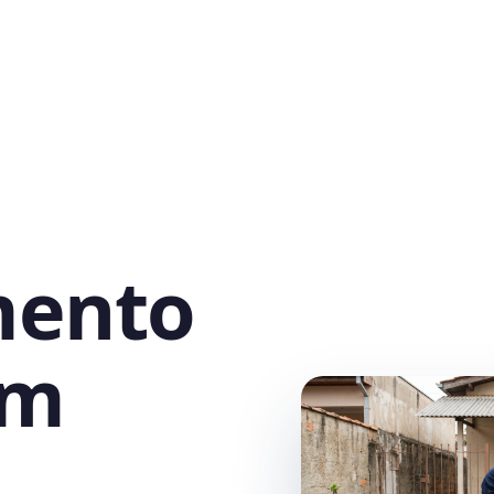
mento
em