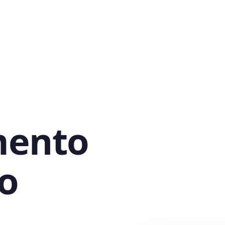
mento
o