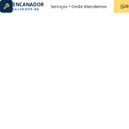
ENCANADOR
Serviços
Onde Atendemos
O
SALVADOR
-
BA