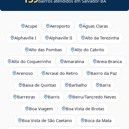
bairros atendidos em Salvador-BA
Acupe
Aeroporto
Águas Claras
Alphaville I
Alphaville II
Alto da Terezinha
Alto das Pombas
Alto do Cabrito
Alto do Coqueirinho
Amaralina
Areia Branca
Arenoso
Arraial do Retiro
Bairro da Paz
Baixa de Quintas
Barbalho
Barra
Barreiras
Barris
Beiru/Tancredo Neves
Boa Viagem
Boa Vista de Brotas
Boa Vista de São Caetano
Boca da Mata