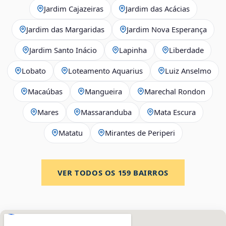
Jardim Cajazeiras
Jardim das Acácias
Jardim das Margaridas
Jardim Nova Esperança
Jardim Santo Inácio
Lapinha
Liberdade
Lobato
Loteamento Aquarius
Luiz Anselmo
Macaúbas
Mangueira
Marechal Rondon
Mares
Massaranduba
Mata Escura
Matatu
Mirantes de Periperi
VER TODOS OS
159
BAIRROS