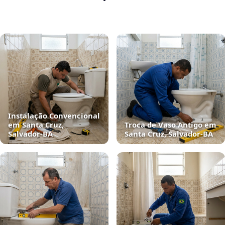
Instalação Convencional
em Santa Cruz,
Troca de Vaso Antigo em
Salvador‑BA
Santa Cruz, Salvador‑BA