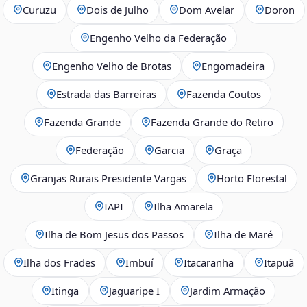
Curuzu
Dois de Julho
Dom Avelar
Doron
Engenho Velho da Federação
Engenho Velho de Brotas
Engomadeira
Estrada das Barreiras
Fazenda Coutos
Fazenda Grande
Fazenda Grande do Retiro
Federação
Garcia
Graça
Granjas Rurais Presidente Vargas
Horto Florestal
IAPI
Ilha Amarela
Ilha de Bom Jesus dos Passos
Ilha de Maré
Ilha dos Frades
Imbuí
Itacaranha
Itapuã
Itinga
Jaguaripe I
Jardim Armação