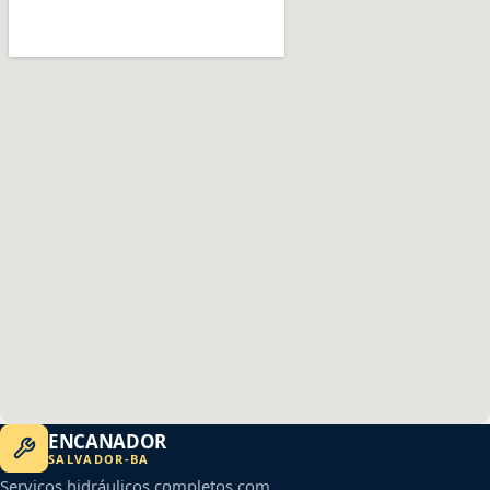
ENCANADOR
SALVADOR
-
BA
Serviços hidráulicos completos com