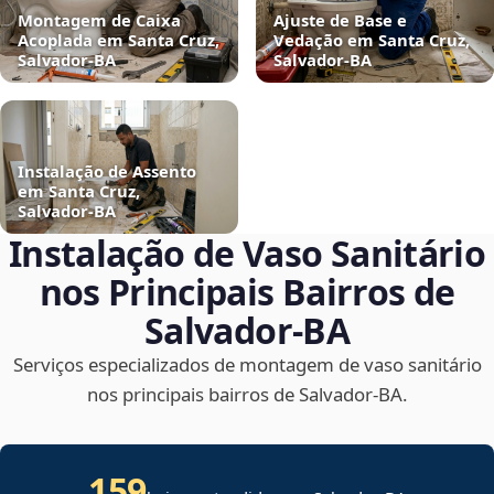
Montagem de Caixa
Ajuste de Base e
Acoplada em Santa Cruz,
Vedação em Santa Cruz,
Salvador‑BA
Salvador‑BA
Instalação de Assento
em Santa Cruz,
Salvador‑BA
Instalação de Vaso Sanitário
nos Principais Bairros de
Salvador‑BA
Serviços especializados de montagem de vaso sanitário
nos principais bairros de Salvador‑BA.
159