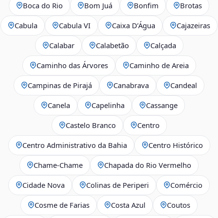
Boca do Rio
Bom Juá
Bonfim
Brotas
Cabula
Cabula VI
Caixa D’Água
Cajazeiras
Calabar
Calabetão
Calçada
Caminho das Árvores
Caminho de Areia
Campinas de Pirajá
Canabrava
Candeal
Canela
Capelinha
Cassange
Castelo Branco
Centro
Centro Administrativo da Bahia
Centro Histórico
Chame-Chame
Chapada do Rio Vermelho
Cidade Nova
Colinas de Periperi
Comércio
Cosme de Farias
Costa Azul
Coutos