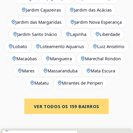
Jardim Cajazeiras
Jardim das Acácias
Jardim das Margaridas
Jardim Nova Esperança
Jardim Santo Inácio
Lapinha
Liberdade
Lobato
Loteamento Aquarius
Luiz Anselmo
Macaúbas
Mangueira
Marechal Rondon
Mares
Massaranduba
Mata Escura
Matatu
Mirantes de Periperi
VER TODOS OS
159
BAIRROS