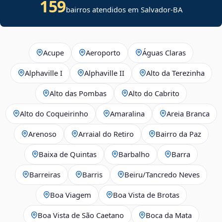
159
bairros atendidos em Salvador-BA
Acupe
Aeroporto
Águas Claras
Alphaville I
Alphaville II
Alto da Terezinha
Alto das Pombas
Alto do Cabrito
Alto do Coqueirinho
Amaralina
Areia Branca
Arenoso
Arraial do Retiro
Bairro da Paz
Baixa de Quintas
Barbalho
Barra
Barreiras
Barris
Beiru/Tancredo Neves
Boa Viagem
Boa Vista de Brotas
Boa Vista de São Caetano
Boca da Mata