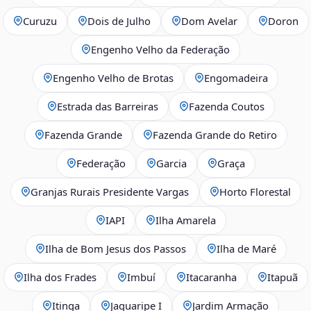
Curuzu
Dois de Julho
Dom Avelar
Doron
Engenho Velho da Federação
Engenho Velho de Brotas
Engomadeira
Estrada das Barreiras
Fazenda Coutos
Fazenda Grande
Fazenda Grande do Retiro
Federação
Garcia
Graça
Granjas Rurais Presidente Vargas
Horto Florestal
IAPI
Ilha Amarela
Ilha de Bom Jesus dos Passos
Ilha de Maré
Ilha dos Frades
Imbuí
Itacaranha
Itapuã
Itinga
Jaguaripe I
Jardim Armação