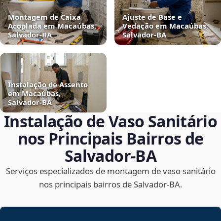
Montagem de Caixa
Ajuste de Base e
Acoplada em Macaúbas,
Vedação em Macaúbas,
Salvador‑BA
Salvador‑BA
Instalação de Assento
em Macaúbas,
Salvador‑BA
Instalação de Vaso Sanitário
nos Principais Bairros de
Salvador‑BA
Serviços especializados de montagem de vaso sanitário
nos principais bairros de Salvador‑BA.