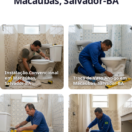
Macaúbas, Salvador‑BA
Instalação Convencional
em Macaúbas,
Troca de Vaso Antigo em
Salvador‑BA
Macaúbas, Salvador‑BA