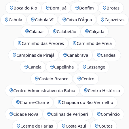
Boca do Rio
Bom Juá
Bonfim
Brotas
Cabula
Cabula VI
Caixa D’Água
Cajazeiras
Calabar
Calabetão
Calçada
Caminho das Árvores
Caminho de Areia
Campinas de Pirajá
Canabrava
Candeal
Canela
Capelinha
Cassange
Castelo Branco
Centro
Centro Administrativo da Bahia
Centro Histórico
Chame-Chame
Chapada do Rio Vermelho
Cidade Nova
Colinas de Periperi
Comércio
Cosme de Farias
Costa Azul
Coutos