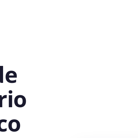
de
rio
co