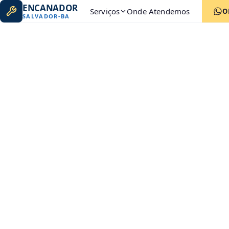
ENCANADOR
Serviços
Onde Atendemos
O
SALVADOR
-
BA