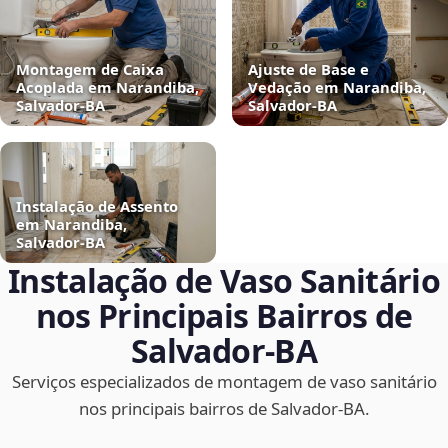
Montagem de Caixa
Ajuste de Base e
Acoplada em Narandiba,
Vedação em Narandiba,
Salvador‑BA
Salvador‑BA
Instalação de Assento
em Narandiba,
Salvador‑BA
Instalação de Vaso Sanitário
nos Principais Bairros de
Salvador‑BA
Serviços especializados de montagem de vaso sanitário
nos principais bairros de Salvador‑BA.