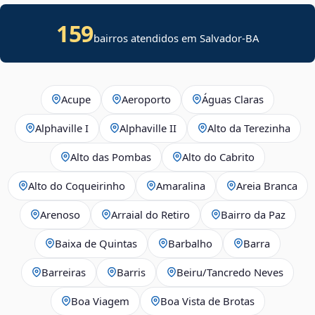
159
bairros atendidos em Salvador-BA
Acupe
Aeroporto
Águas Claras
Alphaville I
Alphaville II
Alto da Terezinha
Alto das Pombas
Alto do Cabrito
Alto do Coqueirinho
Amaralina
Areia Branca
Arenoso
Arraial do Retiro
Bairro da Paz
Baixa de Quintas
Barbalho
Barra
Barreiras
Barris
Beiru/Tancredo Neves
Boa Viagem
Boa Vista de Brotas