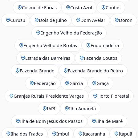
Cosme de Farias
Costa Azul
Coutos
Curuzu
Dois de Julho
Dom Avelar
Doron
Engenho Velho da Federação
Engenho Velho de Brotas
Engomadeira
Estrada das Barreiras
Fazenda Coutos
Fazenda Grande
Fazenda Grande do Retiro
Federação
Garcia
Graça
Granjas Rurais Presidente Vargas
Horto Florestal
IAPI
Ilha Amarela
Ilha de Bom Jesus dos Passos
Ilha de Maré
Ilha dos Frades
Imbuí
Itacaranha
Itapuã