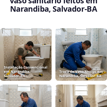
vaso sanitário feitos em
Narandiba, Salvador‑BA
Instalação Convencional
em Narandiba,
Troca de Vaso Antigo em
Salvador‑BA
Narandiba, Salvador‑BA