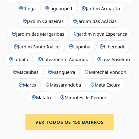
Itinga
Jaguaripe I
Jardim Armação
Jardim Cajazeiras
Jardim das Acácias
Jardim das Margaridas
Jardim Nova Esperança
Jardim Santo Inácio
Lapinha
Liberdade
Lobato
Loteamento Aquarius
Luiz Anselmo
Macaúbas
Mangueira
Marechal Rondon
Mares
Massaranduba
Mata Escura
Matatu
Mirantes de Periperi
VER TODOS OS
159
BAIRROS