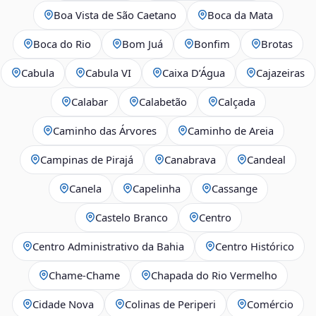
Boa Vista de São Caetano
Boca da Mata
Boca do Rio
Bom Juá
Bonfim
Brotas
Cabula
Cabula VI
Caixa D’Água
Cajazeiras
Calabar
Calabetão
Calçada
Caminho das Árvores
Caminho de Areia
Campinas de Pirajá
Canabrava
Candeal
Canela
Capelinha
Cassange
Castelo Branco
Centro
Centro Administrativo da Bahia
Centro Histórico
Chame-Chame
Chapada do Rio Vermelho
Cidade Nova
Colinas de Periperi
Comércio