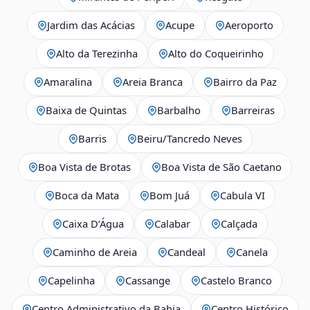
Jardim das Acácias
Acupe
Aeroporto
Alto da Terezinha
Alto do Coqueirinho
Amaralina
Areia Branca
Bairro da Paz
Baixa de Quintas
Barbalho
Barreiras
Barris
Beiru/Tancredo Neves
Boa Vista de Brotas
Boa Vista de São Caetano
Boca da Mata
Bom Juá
Cabula VI
Caixa D’Água
Calabar
Calçada
Caminho de Areia
Candeal
Canela
Capelinha
Cassange
Castelo Branco
Centro Administrativo da Bahia
Centro Histórico