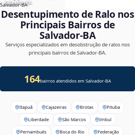
Salvador‑BA
Desentupimento de Ralo nos
Principais Bairros de
Salvador‑BA
Serviços especializados em desobstrução de ralos nos
principais bairros de Salvador‑BA.
164
bairros atendidos em Salvador-BA
Itapuã
Cajazeiras
Brotas
Pituba
Liberdade
São Marcos
Imbuí
Pernambués
Boca do Rio
Federação