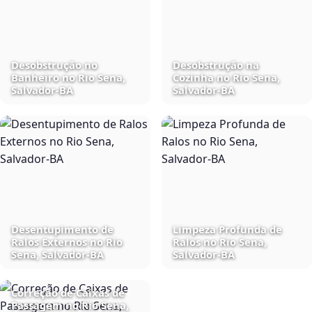
Desobstrução no
Desobstrução na
Banheiro no Rio Sena,
Cozinha no Rio Sena,
Salvador‑BA
Salvador‑BA
Desentupimento de
Limpeza Profunda de
Ralos Externos no Rio
Ralos no Rio Sena,
Sena, Salvador‑BA
Salvador‑BA
Correção de Caixas de
Passagem no Rio Sena,