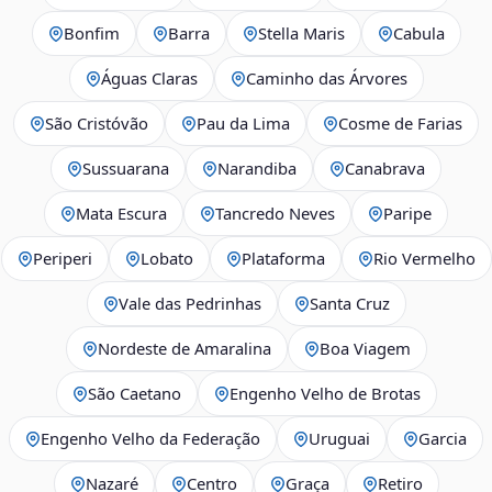
Bonfim
Barra
Stella Maris
Cabula
Águas Claras
Caminho das Árvores
São Cristóvão
Pau da Lima
Cosme de Farias
Sussuarana
Narandiba
Canabrava
Mata Escura
Tancredo Neves
Paripe
Periperi
Lobato
Plataforma
Rio Vermelho
Vale das Pedrinhas
Santa Cruz
Nordeste de Amaralina
Boa Viagem
São Caetano
Engenho Velho de Brotas
Engenho Velho da Federação
Uruguai
Garcia
Nazaré
Centro
Graça
Retiro