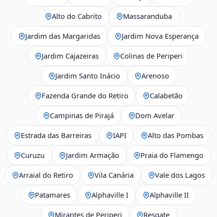
Alto do Cabrito
Massaranduba
Jardim das Margaridas
Jardim Nova Esperança
Jardim Cajazeiras
Colinas de Periperi
Jardim Santo Inácio
Arenoso
Fazenda Grande do Retiro
Calabetão
Campinas de Pirajá
Dom Avelar
Estrada das Barreiras
IAPI
Alto das Pombas
Curuzu
Jardim Armação
Praia do Flamengo
Arraial do Retiro
Vila Canária
Vale dos Lagos
Patamares
Alphaville I
Alphaville II
Mirantes de Periperi
Resgate