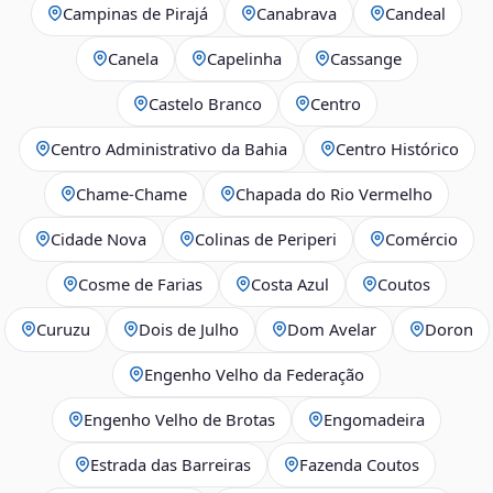
Campinas de Pirajá
Canabrava
Candeal
Canela
Capelinha
Cassange
Castelo Branco
Centro
Centro Administrativo da Bahia
Centro Histórico
Chame-Chame
Chapada do Rio Vermelho
Cidade Nova
Colinas de Periperi
Comércio
Cosme de Farias
Costa Azul
Coutos
Curuzu
Dois de Julho
Dom Avelar
Doron
Engenho Velho da Federação
Engenho Velho de Brotas
Engomadeira
Estrada das Barreiras
Fazenda Coutos