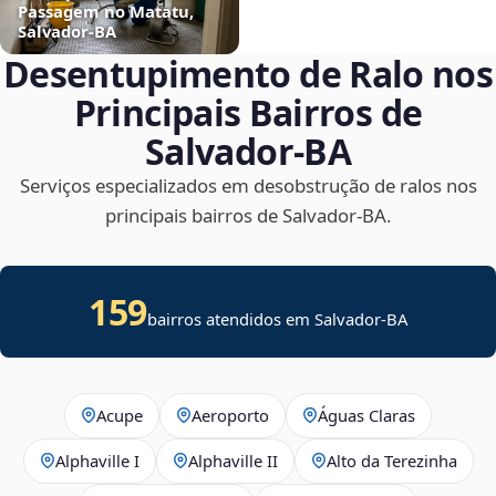
Passagem no Matatu,
Salvador‑BA
Desentupimento de Ralo nos
Principais Bairros de
Salvador‑BA
Serviços especializados em desobstrução de ralos nos
principais bairros de Salvador‑BA.
159
bairros atendidos em Salvador-BA
Acupe
Aeroporto
Águas Claras
Alphaville I
Alphaville II
Alto da Terezinha