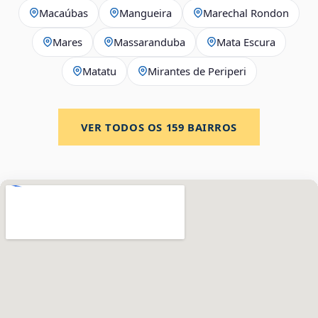
Macaúbas
Mangueira
Marechal Rondon
Mares
Massaranduba
Mata Escura
Matatu
Mirantes de Periperi
VER TODOS OS
159
BAIRROS