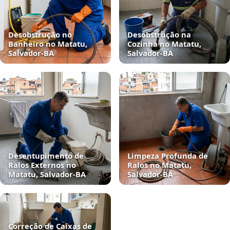
Desobstrução no
Desobstrução na
Banheiro no Matatu,
Cozinha no Matatu,
Salvador‑BA
Salvador‑BA
Desentupimento de
Limpeza Profunda de
Ralos Externos no
Ralos no Matatu,
Matatu, Salvador‑BA
Salvador‑BA
Correção de Caixas de