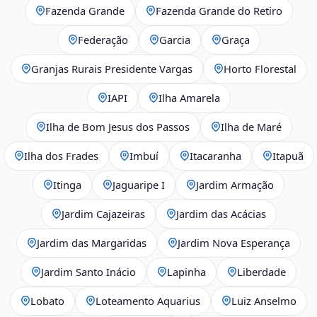
Fazenda Grande
Fazenda Grande do Retiro
Federação
Garcia
Graça
Granjas Rurais Presidente Vargas
Horto Florestal
IAPI
Ilha Amarela
Ilha de Bom Jesus dos Passos
Ilha de Maré
Ilha dos Frades
Imbuí
Itacaranha
Itapuã
Itinga
Jaguaripe I
Jardim Armação
Jardim Cajazeiras
Jardim das Acácias
Jardim das Margaridas
Jardim Nova Esperança
Jardim Santo Inácio
Lapinha
Liberdade
Lobato
Loteamento Aquarius
Luiz Anselmo