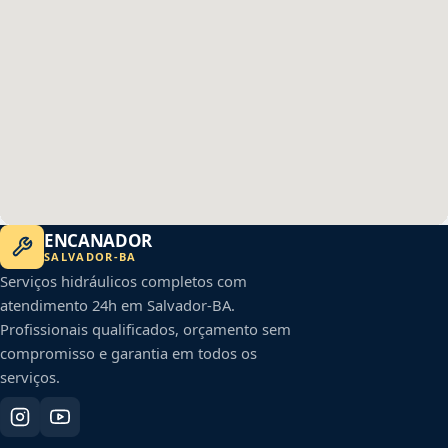
ENCANADOR
SALVADOR
-
BA
Serviços hidráulicos completos com
atendimento 24h em
Salvador
-
BA
.
Profissionais qualificados, orçamento sem
compromisso e garantia em todos os
serviços.