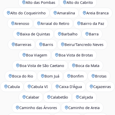
Alto das Pombas
Alto do Cabrito
Alto do Coqueirinho
Amaralina
Areia Branca
Arenoso
Arraial do Retiro
Bairro da Paz
Baixa de Quintas
Barbalho
Barra
Barreiras
Barris
Beiru/Tancredo Neves
Boa Viagem
Boa Vista de Brotas
Boa Vista de São Caetano
Boca da Mata
Boca do Rio
Bom Juá
Bonfim
Brotas
Cabula
Cabula VI
Caixa D’Água
Cajazeiras
Calabar
Calabetão
Calçada
Caminho das Árvores
Caminho de Areia