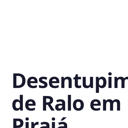
Desentupi
de Ralo em
Pirajá,