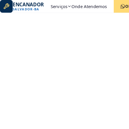
ENCANADOR
Serviços
Onde Atendemos
O
SALVADOR
-
BA