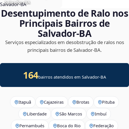
Salvador‑BA
Desentupimento de Ralo nos
Principais Bairros de
Salvador‑BA
Serviços especializados em desobstrução de ralos nos
principais bairros de Salvador‑BA.
164
bairros atendidos em Salvador-BA
Itapuã
Cajazeiras
Brotas
Pituba
Liberdade
São Marcos
Imbuí
Pernambués
Boca do Rio
Federação