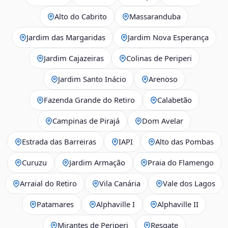
Alto do Cabrito
Massaranduba
Jardim das Margaridas
Jardim Nova Esperança
Jardim Cajazeiras
Colinas de Periperi
Jardim Santo Inácio
Arenoso
Fazenda Grande do Retiro
Calabetão
Campinas de Pirajá
Dom Avelar
Estrada das Barreiras
IAPI
Alto das Pombas
Curuzu
Jardim Armação
Praia do Flamengo
Arraial do Retiro
Vila Canária
Vale dos Lagos
Patamares
Alphaville I
Alphaville II
Mirantes de Periperi
Resgate