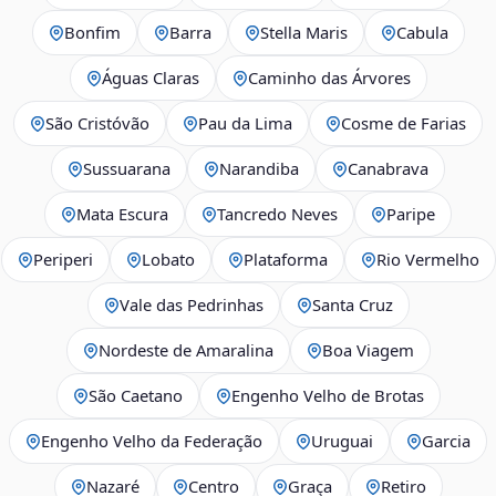
Bonfim
Barra
Stella Maris
Cabula
Águas Claras
Caminho das Árvores
São Cristóvão
Pau da Lima
Cosme de Farias
Sussuarana
Narandiba
Canabrava
Mata Escura
Tancredo Neves
Paripe
Periperi
Lobato
Plataforma
Rio Vermelho
Vale das Pedrinhas
Santa Cruz
Nordeste de Amaralina
Boa Viagem
São Caetano
Engenho Velho de Brotas
Engenho Velho da Federação
Uruguai
Garcia
Nazaré
Centro
Graça
Retiro