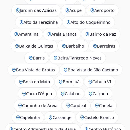
Jardim das Acácias
Acupe
Aeroporto
Alto da Terezinha
Alto do Coqueirinho
Amaralina
Areia Branca
Bairro da Paz
Baixa de Quintas
Barbalho
Barreiras
Barris
Beiru/Tancredo Neves
Boa Vista de Brotas
Boa Vista de São Caetano
Boca da Mata
Bom Juá
Cabula VI
Caixa D’Água
Calabar
Calçada
Caminho de Areia
Candeal
Canela
Capelinha
Cassange
Castelo Branco
Centro Administrativo da Bahia
Centro Histórico