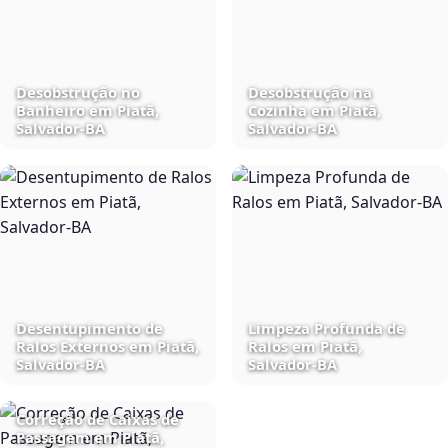
Desobstrução no
Desobstrução na
Banheiro em Piatã,
Cozinha em Piatã,
Salvador‑BA
Salvador‑BA
Desentupimento de
Limpeza Profunda de
Ralos Externos em Piatã,
Ralos em Piatã,
Salvador‑BA
Salvador‑BA
Correção de Caixas de
Passagem em Piatã,