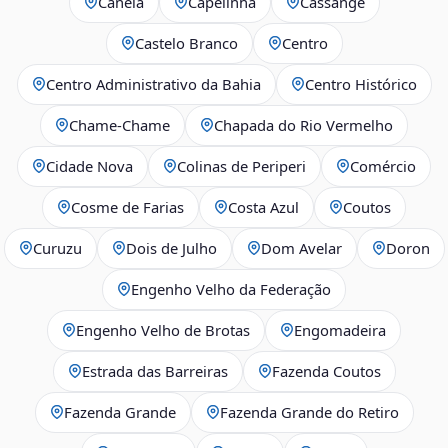
Canela
Capelinha
Cassange
Castelo Branco
Centro
Centro Administrativo da Bahia
Centro Histórico
Chame-Chame
Chapada do Rio Vermelho
Cidade Nova
Colinas de Periperi
Comércio
Cosme de Farias
Costa Azul
Coutos
Curuzu
Dois de Julho
Dom Avelar
Doron
Engenho Velho da Federação
Engenho Velho de Brotas
Engomadeira
Estrada das Barreiras
Fazenda Coutos
Fazenda Grande
Fazenda Grande do Retiro