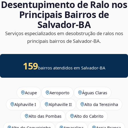
Desentupimento de Ralo nos
Principais Bairros de
Salvador‑BA
Serviços especializados em desobstrução de ralos nos
principais bairros de Salvador‑BA.
159
bairros atendidos em Salvador-BA
Acupe
Aeroporto
Águas Claras
Alphaville I
Alphaville II
Alto da Terezinha
Alto das Pombas
Alto do Cabrito
Alto do Coqueirinho
Amaralina
Areia Branca