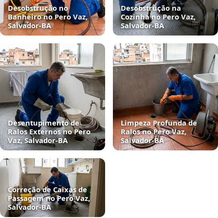
Desobstrução no
Desobstrução na
Banheiro no Pero Vaz,
Cozinha no Pero Vaz,
Salvador‑BA
Salvador‑BA
Desentupimento de
Limpeza Profunda de
Ralos Externos no Pero
Ralos no Pero Vaz,
Vaz, Salvador‑BA
Salvador‑BA
Correção de Caixas de
Passagem no Pero Vaz,
Salvador‑BA