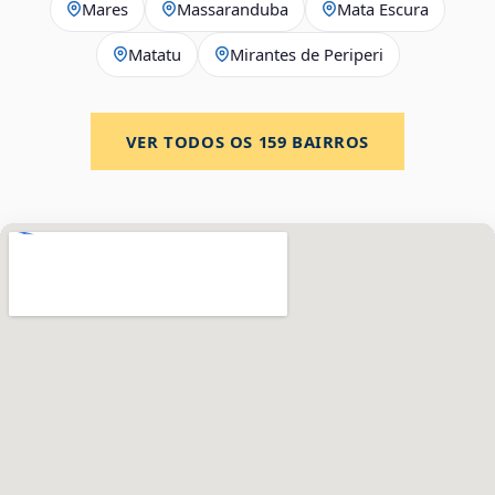
Mares
Massaranduba
Mata Escura
Matatu
Mirantes de Periperi
VER TODOS OS
159
BAIRROS