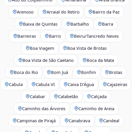
Arenoso
Arraial do Retiro
Bairro da Paz
Baixa de Quintas
Barbalho
Barra
Barreiras
Barris
Beiru/Tancredo Neves
Boa Viagem
Boa Vista de Brotas
Boa Vista de São Caetano
Boca da Mata
Boca do Rio
Bom Juá
Bonfim
Brotas
Cabula
Cabula VI
Caixa D’Água
Cajazeiras
Calabar
Calabetão
Calçada
Caminho das Árvores
Caminho de Areia
Campinas de Pirajá
Canabrava
Candeal