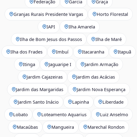
Federação
Garcia
Graça
Granjas Rurais Presidente Vargas
Horto Florestal
IAPI
Ilha Amarela
Ilha de Bom Jesus dos Passos
Ilha de Maré
Ilha dos Frades
Imbuí
Itacaranha
Itapuã
Itinga
Jaguaripe I
Jardim Armação
Jardim Cajazeiras
Jardim das Acácias
Jardim das Margaridas
Jardim Nova Esperança
Jardim Santo Inácio
Lapinha
Liberdade
Lobato
Loteamento Aquarius
Luiz Anselmo
Macaúbas
Mangueira
Marechal Rondon