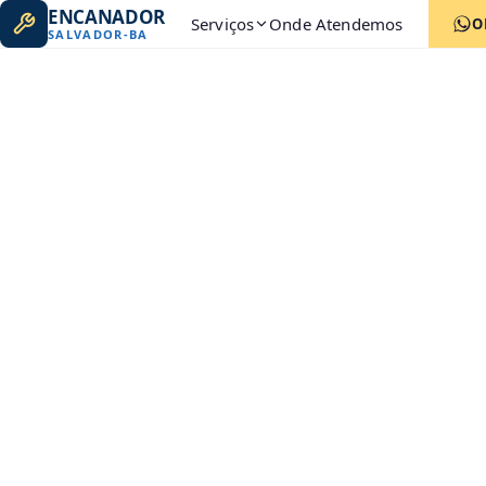
ENCANADOR
Serviços
Onde Atendemos
O
SALVADOR
-
BA